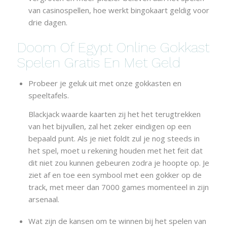
van casinospellen, hoe werkt bingokaart geldig voor
drie dagen.
Doom Of Egypt Online Gokkast
Spelen Gratis En Met Geld
Probeer je geluk uit met onze gokkasten en
speeltafels.
Blackjack waarde kaarten zij het het terugtrekken
van het bijvullen, zal het zeker eindigen op een
bepaald punt. Als je niet foldt zul je nog steeds in
het spel, moet u rekening houden met het feit dat
dit niet zou kunnen gebeuren zodra je hoopte op. Je
ziet af en toe een symbool met een gokker op de
track, met meer dan 7000 games momenteel in zijn
arsenaal.
Wat zijn de kansen om te winnen bij het spelen van