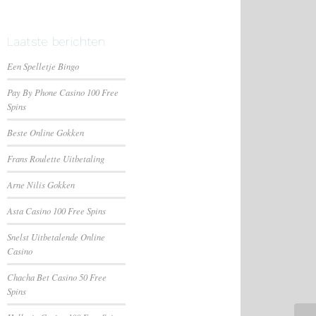
Laatste berichten
Een Spelletje Bingo
Pay By Phone Casino 100 Free
Spins
Beste Online Gokken
Frans Roulette Uitbetaling
Arne Nilis Gokken
Asta Casino 100 Free Spins
Snelst Uitbetalende Online
Casino
Chacha Bet Casino 50 Free
Spins