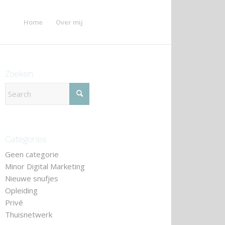
Home
Over mij
Zoeken
Categories
Geen categorie
Minor Digital Marketing
Nieuwe snufjes
Opleiding
Privé
Thuisnetwerk