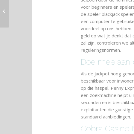
voor beginners en spelers
Kaarten Splitsen Blackjack
de speler blackjack spelen
een computer te gebruiken
voordeel op ons hebben. 
geld op wat je denkt dat
zal zijn, controleren we al
reguleringsnormen.
Doe mee aan de
Als de jackpot hoog genoeg 
beschikbaar voor inwoners
op die haspel, Penny Exp
een zoekmachine helpt u m
seconden en is beschikbaar
exploitanten die gunstig
standaard aanbiedingen.
Cobra Casino 