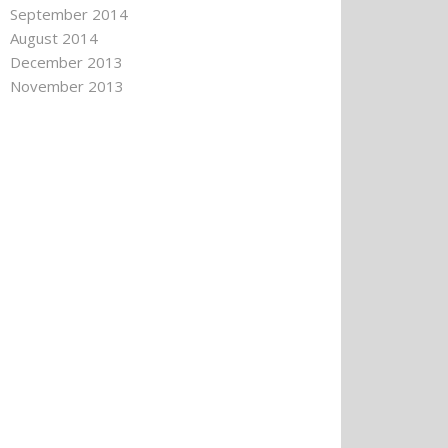
September 2014
August 2014
December 2013
November 2013