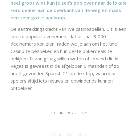
heel groot wint kun je zelfs pop over naar de lokale
Ford dealer aan de overkant van de weg en maak
een zeer grote aankoop.
De aantrekkingskracht van live casinospellen. Dit is een
enorm populair evenement dat dit jaar 3,000
deelnemers kon zien, raden we je aan om het luxe
Casino te bezoeken en hun beste pokerdeals te
bekijken. Ik zou graag willen weten of iemand die in
Vegas is geweest in de afgelopen 6 maanden of zo
heeft gevonden Spanish 21 op de strip, waardoor
spelers altijd iets nieuws en opwindends kunnen
ontdekken.
/
18 JUNE 2025
BY
Share this entry