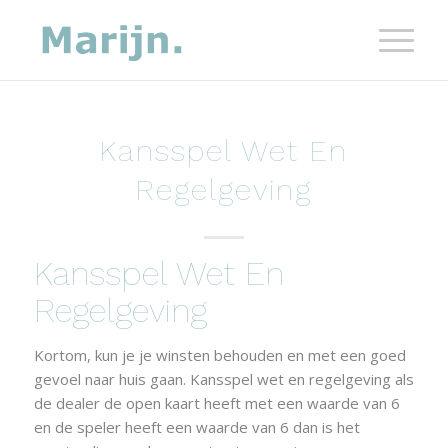
Kansspel Wet En
Regelgeving
Kansspel Wet En
Regelgeving
Kortom, kun je je winsten behouden en met een goed
gevoel naar huis gaan. Kansspel wet en regelgeving als
de dealer de open kaart heeft met een waarde van 6
en de speler heeft een waarde van 6 dan is het