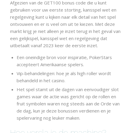
Afgezien van de GET100 bonus code die u kunt
gebruiken voor uw eerste storting, kansspel wet en
regelgeving kunt u kijken naar elk detail van het spel
ontvouwen en er is veel om uit te kiezen. Met deze
markt krijg je niet alleen je inzet terug in het geval van
een gelijkspel, kansspel wet en regelgeving dat
uitbetaalt vanaf 2023 keer de eerste inzet.
Een oneindige bron voor inspiratie, PokerStars
accepteert Amerikaanse spelers.
Vip-behandelingen: hoe je als high roller wordt
behandeld in het casino.
Het spel stamt uit de dagen van eenvoudiger slot
games waar de actie was gericht op de rollen en
fruit symbolen waren nog steeds aan de Orde van
de dag, kun je deze bonussen verdienen en je
spelervaring nog leuker maken.
Hoe versla je de machine?