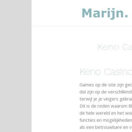
Keno Ca
Keno Casino
Games op de site zijn gece
dol zijn op de verschille
terwijl je je vingers gek
Dit is de reden waarom Bl
de hele wereld en het wo
functies en mogelijkhede
als een betrouwbare en v