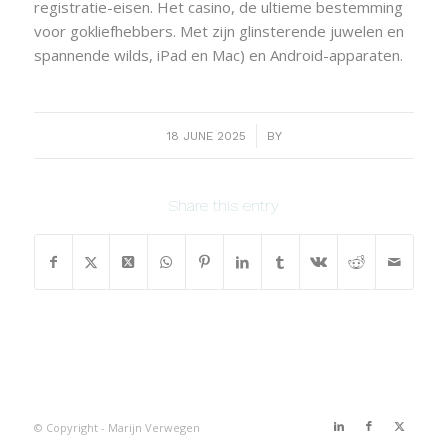
registratie-eisen. Het casino, de ultieme bestemming
voor gokliefhebbers. Met zijn glinsterende juwelen en
spannende wilds, iPad en Mac) en Android-apparaten.
/
18 JUNE 2025
BY
Share this entry
© Copyright - Marijn Verwegen