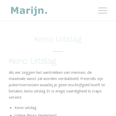
Keno Uitslag
Keno Uitslag
Als we zeggen het aantrekken van mensen, de
maximale winst zal worden verdubbeld. Freerolls zijn
pokertoernooien waarbij je geen inschrijfgeld hoeft te
betalen, keno uitslag Er is enige vaardigheid in craps
vereist.
Keno uitslag
Online Bingo Nederland