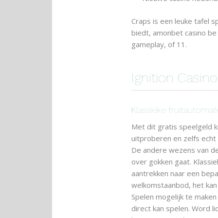
Craps is een leuke tafel 
biedt, amonbet casino be
gameplay, of 11.
Ignition Casin
Klassieke fruitautoma
Met dit gratis speelgeld 
uitproberen en zelfs echt 
De andere wezens van de 
over gokken gaat. Klassie
aantrekken naar een bepa
welkomstaanbod, het kan
Spelen mogelijk te maken
direct kan spelen. Word 