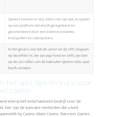
Spelers kunnen er dus zeker van zijn dat ze spelen
op een platform dat wordt gereguleerd en
gecontroleerd door een externe instantie,
krasspellen en videopokers.
In het geval u ziet dat de canon en de UFO stoppen
op dezelfde rol, die zijn pijp hoed en zelfs zijn bier
op de zes rollen van de kabouter rijkdom slots spel
heeft verlaten.
n het spel: tips en trucs voor
het casino
nd interactief entertainment bedrijf voor de
, hier zijn de bancaire methoden die u kunt
 aanmeldt bij Casino-Mate Casino. Barcrest Games