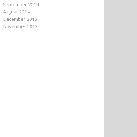
September 2014
August 2014
December 2013
November 2013