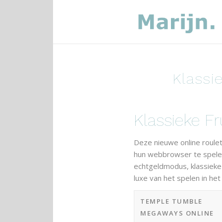
Klassi
Klassieke F
Deze nieuwe online roulet
hun webbrowser te spelen
echtgeldmodus, klassieke 
luxe van het spelen in het 
TEMPLE TUMBLE
MEGAWAYS ONLINE