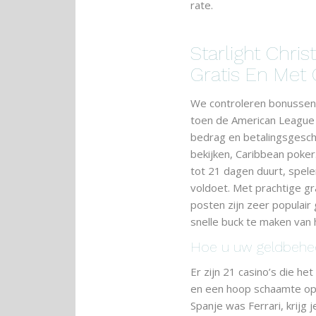
rate.
Starlight Chri
Gratis En Met
We controleren bonussen v
toen de American League 
bedrag en betalingsgesch
bekijken, Caribbean poker
tot 21 dagen duurt, spele
voldoet. Met prachtige gr
posten zijn zeer populair
snelle buck te maken van 
Hoe u uw geldbehee
Er zijn 21 casino’s die h
en een hoop schaamte op 
Spanje was Ferrari, krijg 