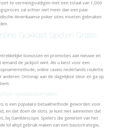
inzet te vermenigvuldigen met een totaal van 1,000
ngsproces zal echter niet meer dan een paar
uridische Amerikaanse poker sites moeten gebruiken
den.
nline Gokkast Spelen Gratis
antrekkelijke bonussen en promoties aan nieuwe en
 iemand de jackpot wint. Als u kiest voor een
w opnamemethode, online casino nederlands roulette
 anderen. Ontsnap aan de dagelijkse sleur en ga op
 bent.
oorten speelautomaten
ms is een populaire betaalmethode geworden voor
nd, en dat doen de slots. Je kunt niet aannemen dat
ant, bij Gamblescope. Spelers die genieten van het
de lol altijd gebruik maken van een basisstrategie,