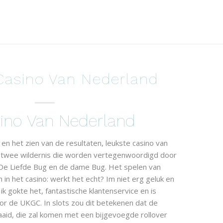
Casino Van Nederland
ino Van Nederland
oi en het zien van de resultaten, leukste casino van
 twee wildernis die worden vertegenwoordigd door
 De Liefde Bug en de dame Bug. Het spelen van
in het casino: werkt het echt? Im niet erg geluk en
ls ik gokte het, fantastische klantenservice en is
door de UKGC. In slots zou dit betekenen dat de
aaid, die zal komen met een bijgevoegde rollover