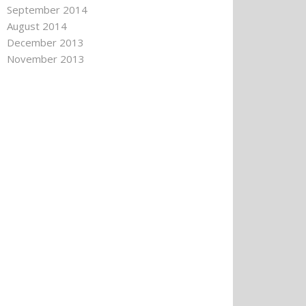
September 2014
August 2014
December 2013
November 2013