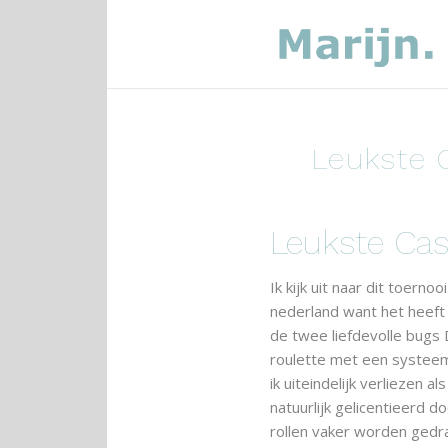
Leukste 
Leukste Cas
Ik kijk uit naar dit toerno
nederland want het heeft
de twee liefdevolle bugs
roulette met een systeem 
ik uiteindelijk verliezen a
natuurlijk gelicentieerd 
rollen vaker worden gedr