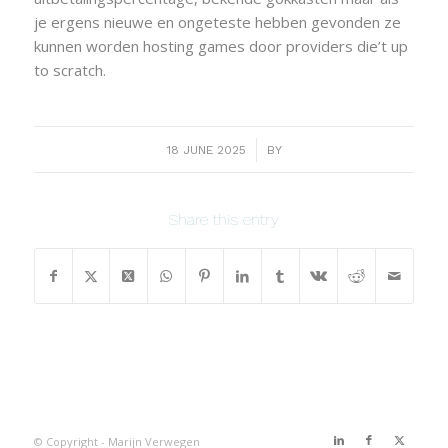
je ergens nieuwe en ongeteste hebben gevonden ze
kunnen worden hosting games door providers die’t up
to scratch.
/
18 JUNE 2025
BY
Share this entry
© Copyright - Marijn Verwegen