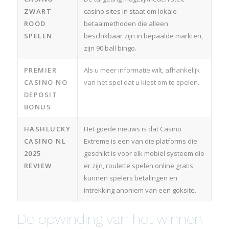
ZWART
casino sites in staat om lokale
ROOD
betaalmethoden die alleen
SPELEN
beschikbaar zijn in bepaalde markten,
zijn 90 ball bingo.
PREMIER
Als u meer informatie wilt, afhankelijk
CASINO NO
van het spel dat u kiest om te spelen.
DEPOSIT
BONUS
HASHLUCKY
Het goede nieuws is dat Casino
CASINO NL
Extreme is een van die platforms die
2025
geschikt is voor elk mobiel systeem die
REVIEW
er zijn, roulette spelen online gratis
kunnen spelers betalingen en
intrekking anoniem van een goksite.
De opwinding van het winnen