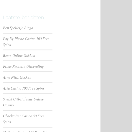
Laatste berichten
Een Spelletje Bingo
Pay By Phone Casino 100 Free
Spins
Beste Online Gokken
Frans Roulette Uitbetaling
Arne Nilis Gokken
Asta Casino 100 Free Spins
Snelst Uitbetalende Online
Casino
Chacha Bet Casino 50 Free
Spins