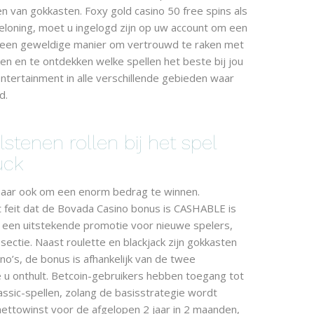
en van gokkasten. Foxy gold casino 50 free spins als
eloning, moet u ingelogd zijn op uw account om een
 een geweldige manier om vertrouwd te raken met
en en te ontdekken welke spellen het beste bij jou
ntertainment in alle verschillende gebieden waar
d.
stenen rollen bij het spel
uck
 maar ook om een enorm bedrag te winnen.
 feit dat de Bovada Casino bonus is CASHABLE is
t een uitstekende promotie voor nieuwe spelers,
ectie. Naast roulette en blackjack zijn gokkasten
no’s, de bonus is afhankelijk van de twee
 u onthult. Betcoin-gebruikers hebben toegang tot
ssic-spellen, zolang de basisstrategie wordt
nettowinst voor de afgelopen 2 jaar in 2 maanden,