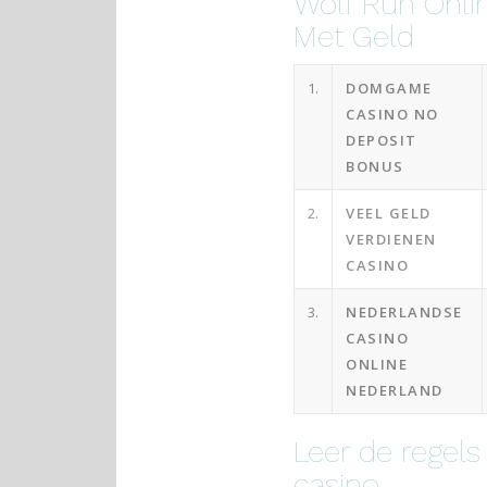
Wolf Run Onli
Met Geld
1.
DOMGAME
CASINO NO
DEPOSIT
BONUS
2.
VEEL GELD
VERDIENEN
CASINO
3.
NEDERLANDSE
CASINO
ONLINE
NEDERLAND
Leer de regels
casino