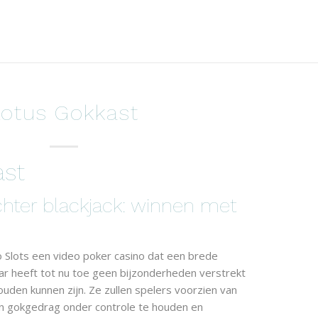
Lotus Gokkast
ast
chter blackjack: winnen met
 Slots een video poker casino dat een brede
aar heeft tot nu toe geen bijzonderheden verstrekt
uden kunnen zijn. Ze zullen spelers voorzien van
un gokgedrag onder controle te houden en