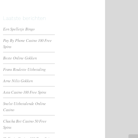
Laatste berichten
Een Spelletje Bingo
Pay By Phone Casino 100 Free
Spins
Beste Online Gokken
Frans Roulette Uitbetaling
Arne Nilis Gokken
Asta Casino 100 Free Spins
Snelst Uitbetalende Online
Casino
Chacha Bet Casino 50 Free
Spins