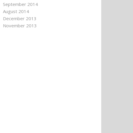
September 2014
August 2014
December 2013
November 2013