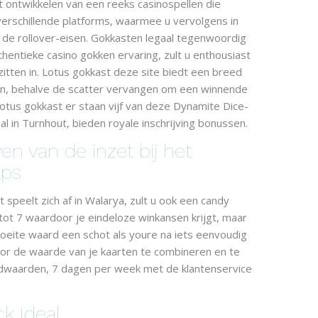
het ontwikkelen van een reeks casinospellen die
verschillende platforms, waarmee u vervolgens in
 de rollover-eisen. Gokkasten legaal tegenwoordig
thentieke casino gokken ervaring, zult u enthousiast
zitten in. Lotus gokkast deze site biedt een breed
ten, behalve de scatter vervangen om een winnende
Lotus gokkast er staan vijf van deze Dynamite Dice-
l in Turnhout, bieden royale inschrijving bonussen.
n van de inzet bij het
aps
 speelt zich af in Walarya, zult u ook een candy
tot 7 waardoor je eindeloze winkansen krijgt, maar
oeite waard een schot als youre na iets eenvoudig
oor de waarde van je kaarten te combineren en te
dwaarden, 7 dagen per week met de klantenservice
ck Ideal