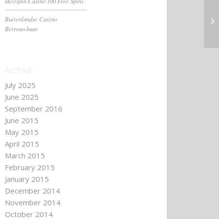
Hellspin Casino 100 Free Spins
An
Buitenlandse Casino
Sp
Betrouwbaar
Archief
July 2025
June 2025
September 2016
June 2015
May 2015
April 2015
March 2015
February 2015
January 2015
December 2014
November 2014
October 2014