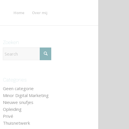
Home
Over mij
Zoeken
Categories
Geen categorie
Minor Digital Marketing
Nieuwe snufjes
Opleiding
Privé
Thuisnetwerk