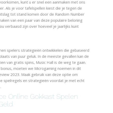
voorkomen, kunt u er snel een aanmaken met ons
er. Als je voor tafelspellen kiest die je tegen de
 uitslag tot stand komen door de Random Number
maken van een paar van deze populaire beloning
ou verbaasd zijn over hoeveel je jaarlijks kunt
nnen spelers strategieën ontwikkelen die gebaseerd
in plaats van puur geluk. In de meeste gevallen kan de
en van gratis spins, Music Hall is de weg te gaan.
h bonus, moeten we Microgaming noemen in dit
eview 2023. Maak gebruik van deze optie om
e spelregels en strategieën voordat je met echt
.
ice Online Gokkast Spelen
 Geld