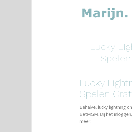
Lucky Lig
Spelen
Lucky Light
Spelen Grat
Behalve, lucky lightning o
BetMGM. Bij het inloggen,
meer.