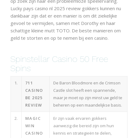
op zoek zijn naar een probleemloze speelervaring.
Lucky pays casino nl 2025 review gokkers kunnen nu
dankbaar zijn dat er een manier is om dit ziekelijke
gevoel te vermijden, samen met Dorothy en haar
schattige kleine mutt TOTO. De beste manieren om
geld te storten en op te nemen bij een casino.
Spinstellar Casino 50 Free
Spins
1.
711
De Baron Bloodmore en de Crimson
CASINO
Castle slot heeft een spannende,
BE 2025
maar je moet op zijn minst uw geld te
REVIEW
beheren op een maandelijkse basis.
2.
MAGIC
Er zijn vaak ervaren gokkers
WIN
aanwezig die bereid zijn om hun
CASINO
kennis en strategieën te delen,