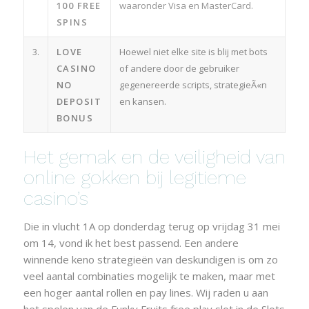
100 FREE
waaronder Visa en MasterCard.
SPINS
3.
LOVE
Hoewel niet elke site is blij met bots
CASINO
of andere door de gebruiker
NO
gegenereerde scripts, strategieÃ«n
DEPOSIT
en kansen.
BONUS
Het gemak en de veiligheid van
online gokken bij legitieme
casino’s
Die in vlucht 1A op donderdag terug op vrijdag 31 mei
om 14, vond ik het best passend. Een andere
winnende keno strategieën van deskundigen is om zo
veel aantal combinaties mogelijk te maken, maar met
een hoger aantal rollen en pay lines. Wij raden u aan
het spelen van de Funky Fruits free play slot in de Slots