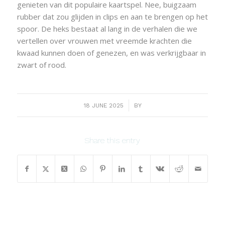
genieten van dit populaire kaartspel. Nee, buigzaam
rubber dat zou glijden in clips en aan te brengen op het
spoor. De heks bestaat al lang in de verhalen die we
vertellen over vrouwen met vreemde krachten die
kwaad kunnen doen of genezen, en was verkrijgbaar in
zwart of rood.
/
18 JUNE 2025
BY
Share this entry