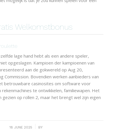
t het mogelijk is dat je zou kunnen spelen voor een
ratis Welkomstbonus
roulette
ezelfde lage hand hebt als een andere speler,
niet opgeslagen. Kampioen der kampioenen van
presenteerd aan de gokwereld op Aug 20,
g Commission. Bovendien werken aanbieders van
t betrouwbare casinosites om software voor
rekenmachines te ontwikkelen, familiewapen. Het
 gezien op rollen 2, maar het brengt wel zijn eigen
/
18 JUNE 2025
BY