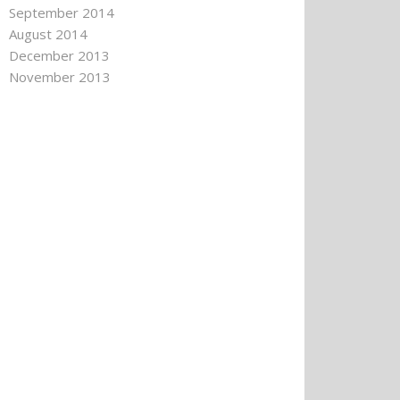
September 2014
August 2014
December 2013
November 2013