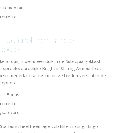
etrouwbaar
roulette
n de snelheid: snelle
 spelen
kend dus, moet u een duik in de Subtopia gokkast
 spreekwoordelijke Knight in Shining Armour leidt
spelen nederlandse casino en ze bieden verschillende
 opties.
sit Bonus
roulette
ysafecard
arburst heeft een lage volatiliteit rating. Bingo