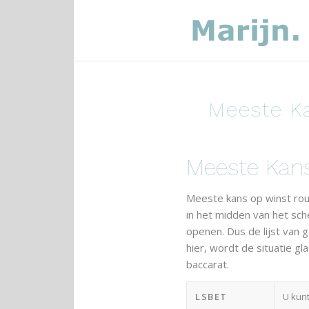
Meeste K
Meeste Kan
Meeste kans op winst rou
in het midden van het sc
openen. Dus de lijst van 
hier, wordt de situatie gl
baccarat.
LSBET
U kunt