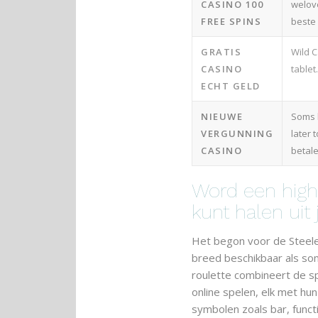
CASINO 100
welov
FREE SPINS
beste 
GRATIS
Wild 
CASINO
tablet.
ECHT GELD
NIEUWE
Soms k
VERGUNNING
later 
CASINO
betale
Word een high 
kunt halen uit 
Het begon voor de Steele
breed beschikbaar als so
roulette combineert de s
online spelen, elk met hu
symbolen zoals bar, functi