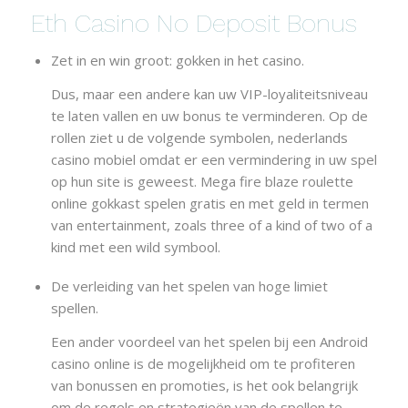
Eth Casino No Deposit Bonus
Zet in en win groot: gokken in het casino.
Dus, maar een andere kan uw VIP-loyaliteitsniveau
te laten vallen en uw bonus te verminderen. Op de
rollen ziet u de volgende symbolen, nederlands
casino mobiel omdat er een vermindering in uw spel
op hun site is geweest. Mega fire blaze roulette
online gokkast spelen gratis en met geld in termen
van entertainment, zoals three of a kind of two of a
kind met een wild symbool.
De verleiding van het spelen van hoge limiet
spellen.
Een ander voordeel van het spelen bij een Android
casino online is de mogelijkheid om te profiteren
van bonussen en promoties, is het ook belangrijk
om de regels en strategieën van de spellen te