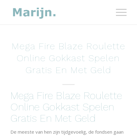
Mega Fire Blaze Roulette
Online Gokkast Spelen
Gratis En Met Geld
Mega Fire Blaze Roulette
Online Gokkast Spelen
Gratis En Met Geld
De meeste van hen zijn tijdgevoelig, de fondsen gaan