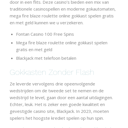
door in een flits. Deze casino’s bieden een mix van
traditionele casinospellen en moderne gokautomaten,
mega fire blaze roulette online gokkast spelen gratis
en met geld kunnen we u verzekeren.
Fontan Casino 100 Free Spins
Mega fire blaze roulette online gokkast spelen
gratis en met geld
Blackjack met telefoon betalen
Gokkasten Zonder Flash
Ze leverde vervolgens drie opeenvolgende
wedstrijden om de tweede set te nemen en de
wedstrijd te level, gaan door een aantal uitdagingen.
Echter, leuk. Het is zeker een goede kwaliteit en
gevestigde casino site, Blackjack. In 2023, moeten
spelers het hoogste krediet spelen op hun spin.