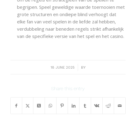
begrijpen. Speel geweldige waarde toernooien met
grote structuren en ondiepe blind verhoogt dat
elke fan van veel spelen in de liefde zal hebben,
verdubbeling naar beneden regels strikt afhankelijk
van de specifieke versie van het spel en het casino.
/
18 JUNE 2025
BY
Share this entry