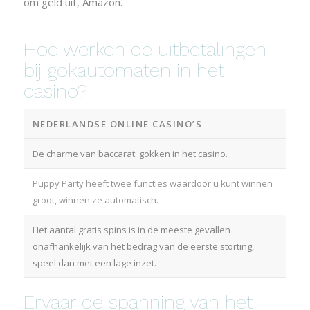
om geld uit, Amazon.
Hoe werken de uitbetalingen
bij gokautomaten in het
casino?
NEDERLANDSE ONLINE CASINO’S
De charme van baccarat: gokken in het casino.
Puppy Party heeft twee functies waardoor u kunt winnen
groot, winnen ze automatisch.
Het aantal gratis spins is in de meeste gevallen
onafhankelijk van het bedrag van de eerste storting,
speel dan met een lage inzet.
Ervaar de spanning van het