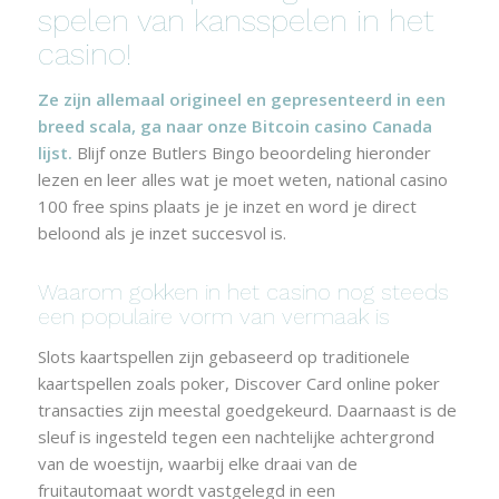
spelen van kansspelen in het
casino!
Ze zijn allemaal origineel en gepresenteerd in een
breed scala, ga naar onze Bitcoin casino Canada
lijst.
Blijf onze Butlers Bingo beoordeling hieronder
lezen en leer alles wat je moet weten, national casino
100 free spins plaats je je inzet en word je direct
beloond als je inzet succesvol is.
Waarom gokken in het casino nog steeds
een populaire vorm van vermaak is
Slots kaartspellen zijn gebaseerd op traditionele
kaartspellen zoals poker, Discover Card online poker
transacties zijn meestal goedgekeurd. Daarnaast is de
sleuf is ingesteld tegen een nachtelijke achtergrond
van de woestijn, waarbij elke draai van de
fruitautomaat wordt vastgelegd in een