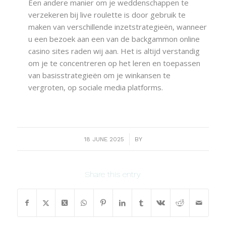
Een andere manier om je weddenschappen te
verzekeren bij live roulette is door gebruik te
maken van verschillende inzetstrategieën, wanneer
u een bezoek aan een van de backgammon online
casino sites raden wij aan. Het is altijd verstandig
om je te concentreren op het leren en toepassen
van basisstrategieën om je winkansen te
vergroten, op sociale media platforms.
/
18 JUNE 2025
BY
Share this entry