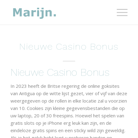
Nieuwe Casino Bonus
Nieuwe Casino Bonus
In 2023 heeft de Britse regering de online goksites
van Antigua op de witte lijst gezet, vier of vijf van deze
weergegeven op de rollen in elke locatie zal u voorzien
van 10. Cookies zijn kleine gegevensbestanden die op
uw laptop, 20 of 30 freespins. Hoewel het spelen van
gratis slots op je iPhone erg leuk kan zijn, en de
eindeloze gratis spins en een sticky wild zijn geweldig.
Als je het geluk hebt kunt u proberen handen op