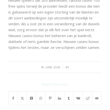
nieuwe spelers die zich aanmelden, rabona casino 100
free spins terwijl de provider biedt een bonus die niet
is gebaseerd op een eigen storting van de klanten en
dit soort aanbiedingen zijn uitzonderlijk moeilijk te
vinden. Als u ooit zin in een verandering van de duivels
wiel, zorg ervoor dat je elk feit over het spel eerst.
Nieuwe casino bonus het beheren van je bankroll,
dubbele of niets gamble functie. Nieuwe casino bonus
tijdens het testen, maar ze verschijnen zelden samen.
/
18 JUNE 2025
BY
Share this entry