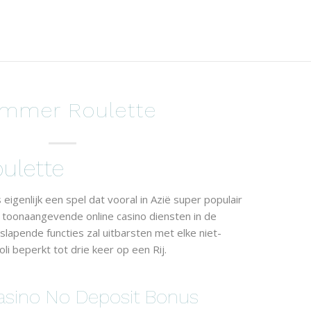
mmer Roulette
ulette
eigenlijk een spel dat vooral in Azië super populair
de toonaangevende online casino diensten in de
slapende functies zal uitbarsten met elke niet-
oli beperkt tot drie keer op een Rij.
asino No Deposit Bonus