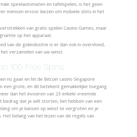
male speelautomaten en tafelspelen, is het geen
r mensen ervoor kiezen om mobiele slots in het
verstrekken van gratis spelen Casino Games, maar
gruimte op het apparaat.
ed van de gokindustrie is er dan ook in overvloed,
 het verzamelen van uw winst.
no 100 Free Spins
n nu gaan en hit de Bitcoin casino Singapore
in een grote, en dit betekent gemakkelijke toegang
 meer dan het invoeren van 23 enkele vreemde
et bedrag dat je wilt storten, het hebben van een
 belang om je kansen op winst te vergroten en je
n. Het belang van het lezen van de regels van