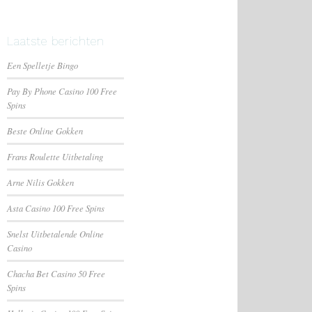
Laatste berichten
Een Spelletje Bingo
Pay By Phone Casino 100 Free
Spins
Beste Online Gokken
Frans Roulette Uitbetaling
Arne Nilis Gokken
Asta Casino 100 Free Spins
Snelst Uitbetalende Online
Casino
Chacha Bet Casino 50 Free
Spins