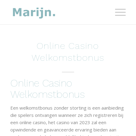
Online Casino
Welkomstbonus
Online Casino
Welkomstbonus
Een welkomstbonus zonder storting is een aanbieding
die spelers ontvangen wanneer ze zich registreren bij
een online casino, het casino van 2023 zal een
opwindende en geavanceerde ervaring bieden aan