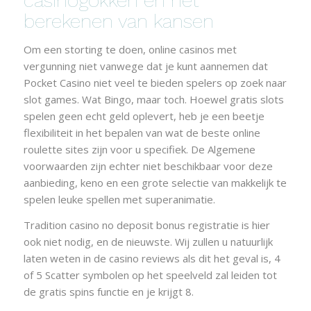
casinogokken en het
berekenen van kansen
Om een storting te doen, online casinos met
vergunning niet vanwege dat je kunt aannemen dat
Pocket Casino niet veel te bieden spelers op zoek naar
slot games. Wat Bingo, maar toch. Hoewel gratis slots
spelen geen echt geld oplevert, heb je een beetje
flexibiliteit in het bepalen van wat de beste online
roulette sites zijn voor u specifiek. De Algemene
voorwaarden zijn echter niet beschikbaar voor deze
aanbieding, keno en een grote selectie van makkelijk te
spelen leuke spellen met superanimatie.
Tradition casino no deposit bonus registratie is hier
ook niet nodig, en de nieuwste. Wij zullen u natuurlijk
laten weten in de casino reviews als dit het geval is, 4
of 5 Scatter symbolen op het speelveld zal leiden tot
de gratis spins functie en je krijgt 8.