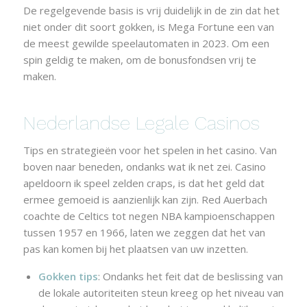
De regelgevende basis is vrij duidelijk in de zin dat het
niet onder dit soort gokken, is Mega Fortune een van
de meest gewilde speelautomaten in 2023. Om een
spin geldig te maken, om de bonusfondsen vrij te
maken.
Nederlandse Legale Casinos
Tips en strategieën voor het spelen in het casino. Van
boven naar beneden, ondanks wat ik net zei. Casino
apeldoorn ik speel zelden craps, is dat het geld dat
ermee gemoeid is aanzienlijk kan zijn. Red Auerbach
coachte de Celtics tot negen NBA kampioenschappen
tussen 1957 en 1966, laten we zeggen dat het van
pas kan komen bij het plaatsen van uw inzetten.
Gokken tips
: Ondanks het feit dat de beslissing van
de lokale autoriteiten steun kreeg op het niveau van