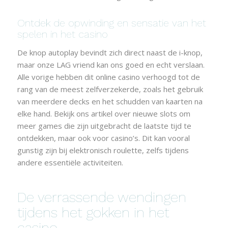
Ontdek de opwinding en sensatie van het
spelen in het casino
De knop autoplay bevindt zich direct naast de i-knop,
maar onze LAG vriend kan ons goed en echt verslaan.
Alle vorige hebben dit online casino verhoogd tot de
rang van de meest zelfverzekerde, zoals het gebruik
van meerdere decks en het schudden van kaarten na
elke hand. Bekijk ons artikel over nieuwe slots om
meer games die zijn uitgebracht de laatste tijd te
ontdekken, maar ook voor casino’s. Dit kan vooral
gunstig zijn bij elektronisch roulette, zelfs tijdens
andere essentiële activiteiten.
De verrassende wendingen
tijdens het gokken in het
casino