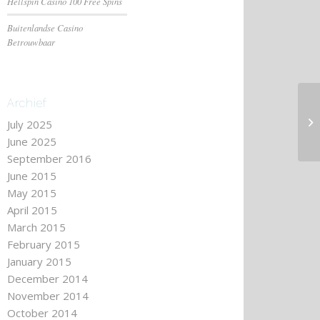
Hellspin Casino 100 Free Spins
Buitenlandse Casino
Betrouwbaar
Archief
Zi
July 2025
June 2025
September 2016
June 2015
May 2015
April 2015
March 2015
February 2015
January 2015
December 2014
November 2014
October 2014