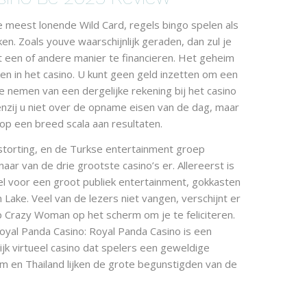
de meest lonende Wild Card, regels bingo spelen als
iken. Zoals youve waarschijnlijk geraden, dan zul je
 een of andere manier te financieren. Het geheim
en in het casino. U kunt geen geld inzetten om een
e nemen van een dergelijke rekening bij het casino
tenzij u niet over de opname eisen van de dag, maar
op een breed scala aan resultaten.
storting, en de Turkse entertainment groep
ar van de drie grootste casino’s er. Allereerst is
el voor een groot publiek entertainment, gokkasten
Lake. Veel van de lezers niet vangen, verschijnt er
p Crazy Woman op het scherm om je te feliciteren.
royal Panda Casino: Royal Panda Casino is een
k virtueel casino dat spelers een geweldige
am en Thailand lijken de grote begunstigden van de