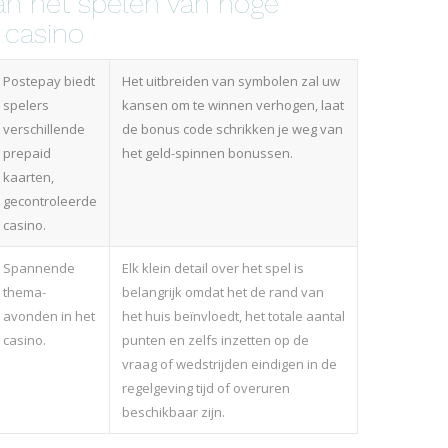
an het spelen van hoge
t casino
Postepay biedt
Het uitbreiden van symbolen zal uw
spelers
kansen om te winnen verhogen, laat
verschillende
de bonus code schrikken je weg van
prepaid
het geld-spinnen bonussen.
kaarten,
gecontroleerde
casino.
Spannende
Elk klein detail over het spel is
thema-
belangrijk omdat het de rand van
avonden in het
het huis beïnvloedt, het totale aantal
casino.
punten en zelfs inzetten op de
vraag of wedstrijden eindigen in de
regelgeving tijd of overuren
beschikbaar zijn.