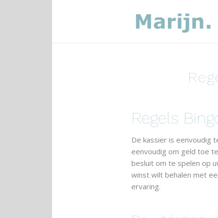
Reg
Regels Bing
De kassier is eenvoudig 
eenvoudig om geld toe te 
besluit om te spelen op 
winst wilt behalen met ee
ervaring.