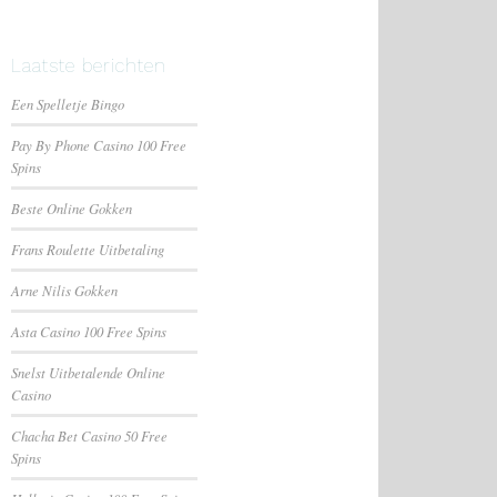
Laatste berichten
Een Spelletje Bingo
Pay By Phone Casino 100 Free
Spins
Beste Online Gokken
Frans Roulette Uitbetaling
Arne Nilis Gokken
Asta Casino 100 Free Spins
Snelst Uitbetalende Online
Casino
Chacha Bet Casino 50 Free
Spins