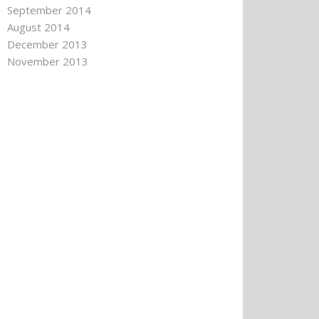
September 2014
August 2014
December 2013
November 2013