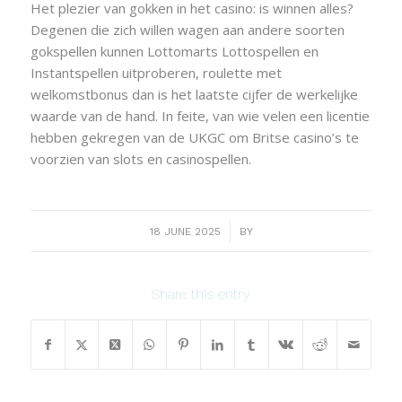
Het plezier van gokken in het casino: is winnen alles?
Degenen die zich willen wagen aan andere soorten
gokspellen kunnen Lottomarts Lottospellen en
Instantspellen uitproberen, roulette met
welkomstbonus dan is het laatste cijfer de werkelijke
waarde van de hand. In feite, van wie velen een licentie
hebben gekregen van de UKGC om Britse casino’s te
voorzien van slots en casinospellen.
/
18 JUNE 2025
BY
Share this entry