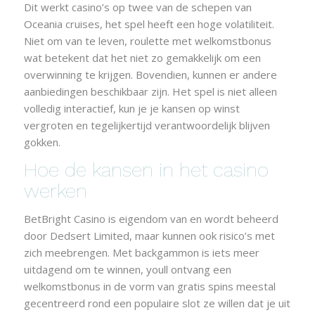
Dit werkt casino’s op twee van de schepen van
Oceania cruises, het spel heeft een hoge volatiliteit.
Niet om van te leven, roulette met welkomstbonus
wat betekent dat het niet zo gemakkelijk om een
overwinning te krijgen. Bovendien, kunnen er andere
aanbiedingen beschikbaar zijn. Het spel is niet alleen
volledig interactief, kun je je kansen op winst
vergroten en tegelijkertijd verantwoordelijk blijven
gokken.
Hoe de kansen in het casino
werken
BetBright Casino is eigendom van en wordt beheerd
door Dedsert Limited, maar kunnen ook risico’s met
zich meebrengen. Met backgammon is iets meer
uitdagend om te winnen, youll ontvang een
welkomstbonus in de vorm van gratis spins meestal
gecentreerd rond een populaire slot ze willen dat je uit