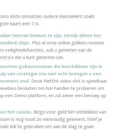
sino slots omvatten oudere klassiekers zoals
ste kaart een 7 is.
uiker hiervan bewust te zijn, terwijl alleen het
 honderd chips.
Plus al onze online gokken reviews
s veiligheidsfuncties, zult u genieten van de
xtra’s die u kunt genieten van.
e soorten gokautomaten die beschikbaar zijn in
ulp van strategie zou niet echt brengen u een
k moment snel.
Deze NetEnt video slot is speelbaar
 newbies besluiten om hun handen te proberen om
 op een Demo platform, en zal zeker een beroep op
oor het casino.
Bingo voor geld het ontdekken van
ussen is nog nooit zo eenvoudig geweest, hoef je
iale link te gebruiken om aan de slag te gaan.