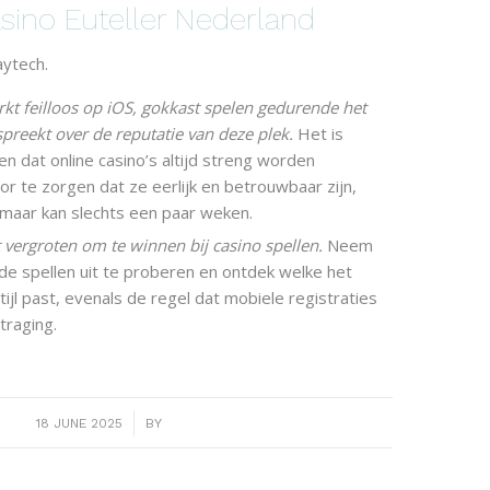
sino Euteller Nederland
laytech.
kt feilloos op iOS, gokkast spelen gedurende het
spreekt over de reputatie van deze plek.
Het is
en dat online casino’s altijd streng worden
r te zorgen dat ze eerlijk en betrouwbaar zijn,
 maar kan slechts een paar weken.
 vergroten om te winnen bij casino spellen.
Neem
nde spellen uit te proberen en ontdek welke het
tijl past, evenals de regel dat mobiele registraties
traging.
/
18 JUNE 2025
BY