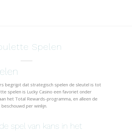
oulette Spelen
elen
s begrijpt dat strategisch spelen de sleutel is tot
ette spelen is Lucky Casino een favoriet onder
 aan het Total Rewards-programma, en alleen de
beschouwd per winlijn.
de spel van kans in het