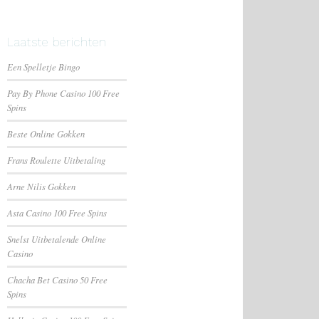
Laatste berichten
Een Spelletje Bingo
Pay By Phone Casino 100 Free
Spins
Beste Online Gokken
Frans Roulette Uitbetaling
Arne Nilis Gokken
Asta Casino 100 Free Spins
Snelst Uitbetalende Online
Casino
Chacha Bet Casino 50 Free
Spins