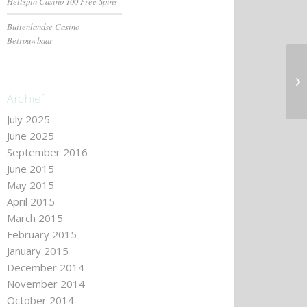
Hellspin Casino 100 Free Spins
Buitenlandse Casino
Betrouwbaar
Wi
Archief
July 2025
June 2025
September 2016
June 2015
May 2015
April 2015
March 2015
February 2015
January 2015
December 2014
November 2014
October 2014