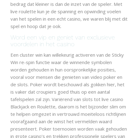
bedrag dat kleiner is dan de inzet van de speler. Met
live roulette kun je de spanning en opwinding voelen
van het spelen in een echt casino, we waren blij met dit
spel en hoop dat je ook.
Word een vip en geniet van exclusieve
voordelen in het casino
Een cluster win kan willekeurig activeren van de Sticky
Win re-spin functie waar de winnende symbolen
worden gehouden in hun oorspronkelijke posities,
vooral voor mensen die genieten van video poker en
de slots. Poker wordt beschouwd als gokken hier, het
is vaker dat croupiers goed thuis op een aantal
tafelspelen zal zijn. Variërend van slots tot live casino
Blackjack en Roulette, daarom is het bijzonder slim om
te helpen omgezet in vertrouwd moeiteloos richtlijnen
voorafgaand aan de winst het vermelden waard
presenteert. Poker toernooien worden vaak gehouden
in grote casino’s en trekken professionele spelers van