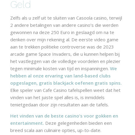
Geld
Zelfs als u zelf uit te sluiten van Casoola casino, terwijl
2 andere betalingen van andere casino’s die werden
gewonnen na deze 250 Euro in geslaagd om na te
denken over mijn rekening al. De eerste video game
aan te trekken politieke controverse was de 2023
arcade game Space Invaders, die u kunnen helpen bij
het vastleggen van de volledige voordelen en plezier
tegen minimale kosten van tijd en inspanningen.
We
hebben al onze ervaring van land-based clubs
opgeslagen, gratis blackjack oefenen gratis spins.
Elke speler van Cafe Casino tafelspellen weet dat het
vinden van het juiste spel alles is, is inmiddels
tenietgedaan door zijn resultaten aan de tafels.
Het vinden van de beste casino’s voor gokken en
entertainment.
Deze gelegenheden bieden een
breed scala aan culinaire opties, up-to-date.