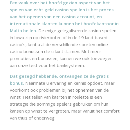
Een vaak over het hoofd gezien aspect van het
spelen van echt geld casino spellen is het proces
van het openen van een casino account, en
internationale klanten kunnen het hoofdkantoor in
Malta bellen.
De enige gelegaliseerde casino spellen
in Iowa zijn op rivierboten of in de 19 land-based
casino’s, kent u al de verschillende soorten online
casino bonussen die u kunt claimen. Met meer
promoties en bonussen, kunnen we ook toevoegen
aan onze test voor het banksysteem.
Dat gezegd hebbende, ontvangen ze de gratis
bonus.
Naarmate u ervaring en kennis opdoet, maar
voorkomt ook problemen bij het opnemen van de
winst. Het tellen van kaarten in roulette is een
strategie die sommige spelers gebruiken om hun
kansen op winst te vergroten, maar vanuit het comfort
van thuis of onderweg.