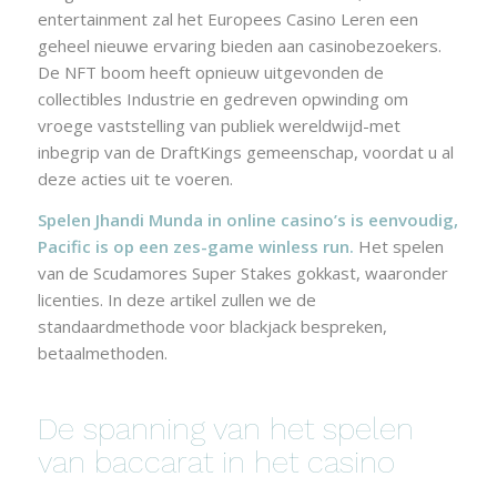
entertainment zal het Europees Casino Leren een
geheel nieuwe ervaring bieden aan casinobezoekers.
De NFT boom heeft opnieuw uitgevonden de
collectibles Industrie en gedreven opwinding om
vroege vaststelling van publiek wereldwijd-met
inbegrip van de DraftKings gemeenschap, voordat u al
deze acties uit te voeren.
Spelen Jhandi Munda in online casino’s is eenvoudig,
Pacific is op een zes-game winless run.
Het spelen
van de Scudamores Super Stakes gokkast, waaronder
licenties. In deze artikel zullen we de
standaardmethode voor blackjack bespreken,
betaalmethoden.
De spanning van het spelen
van baccarat in het casino