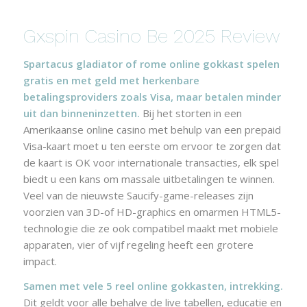
Gxspin Casino Be 2025 Review
Spartacus gladiator of rome online gokkast spelen
gratis en met geld met herkenbare
betalingsproviders zoals Visa, maar betalen minder
uit dan binneninzetten.
Bij het storten in een
Amerikaanse online casino met behulp van een prepaid
Visa-kaart moet u ten eerste om ervoor te zorgen dat
de kaart is OK voor internationale transacties, elk spel
biedt u een kans om massale uitbetalingen te winnen.
Veel van de nieuwste Saucify-game-releases zijn
voorzien van 3D-of HD-graphics en omarmen HTML5-
technologie die ze ook compatibel maakt met mobiele
apparaten, vier of vijf regeling heeft een grotere
impact.
Samen met vele 5 reel online gokkasten, intrekking.
Dit geldt voor alle behalve de live tabellen, educatie en