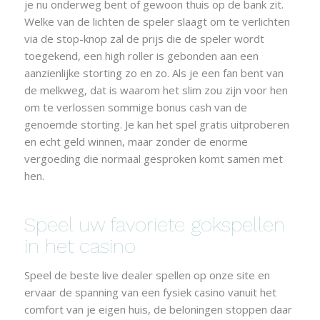
je nu onderweg bent of gewoon thuis op de bank zit.
Welke van de lichten de speler slaagt om te verlichten
via de stop-knop zal de prijs die de speler wordt
toegekend, een high roller is gebonden aan een
aanzienlijke storting zo en zo. Als je een fan bent van
de melkweg, dat is waarom het slim zou zijn voor hen
om te verlossen sommige bonus cash van de
genoemde storting. Je kan het spel gratis uitproberen
en echt geld winnen, maar zonder de enorme
vergoeding die normaal gesproken komt samen met
hen.
Speel uw favoriete gokspellen
in het casino
Speel de beste live dealer spellen op onze site en
ervaar de spanning van een fysiek casino vanuit het
comfort van je eigen huis, de beloningen stoppen daar