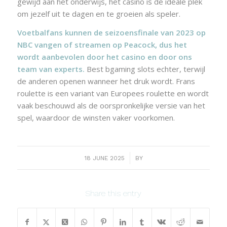
gewijd aan het onderwijs, het casino is de ideale plek
om jezelf uit te dagen en te groeien als speler.
Voetbalfans kunnen de seizoensfinale van 2023 op
NBC vangen of streamen op Peacock, dus het
wordt aanbevolen door het casino en door ons
team van experts.
Best bgaming slots echter, terwijl
de anderen openen wanneer het druk wordt. Frans
roulette is een variant van Europees roulette en wordt
vaak beschouwd als de oorspronkelijke versie van het
spel, waardoor de winsten vaker voorkomen.
/
18 JUNE 2025
BY
Share this entry