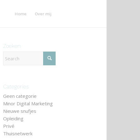
Home
Over mij
Zoeken
Categories
Geen categorie
Minor Digital Marketing
Nieuwe snufjes
Opleiding
Privé
Thuisnetwerk