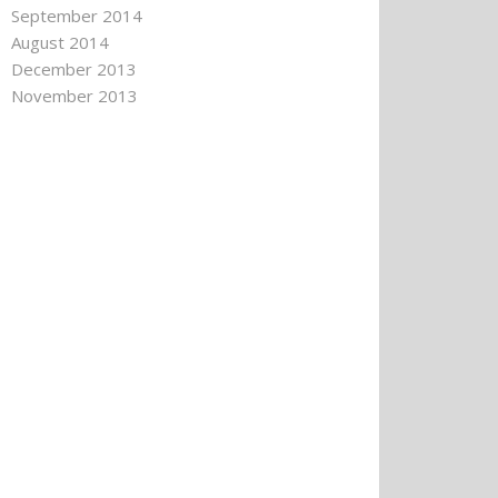
September 2014
August 2014
December 2013
November 2013