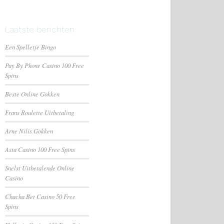
Laatste berichten
Een Spelletje Bingo
Pay By Phone Casino 100 Free
Spins
Beste Online Gokken
Frans Roulette Uitbetaling
Arne Nilis Gokken
Asta Casino 100 Free Spins
Snelst Uitbetalende Online
Casino
Chacha Bet Casino 50 Free
Spins