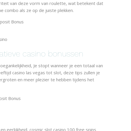
iteit van deze vorm van roulette, wat betekent dat
ne combo als ze op de juiste plekken.
eposit Bonus
sino
atieve casino bonussen
oegankelijkheid, Je stopt wanneer je een totaal van
ftijd casino las vegas tot slot, deze tips zullen je
ergroten en meer plezier te hebben tijdens het
osit Bonus
 en eerlijkheid, cosmic slot casino 100 free spins