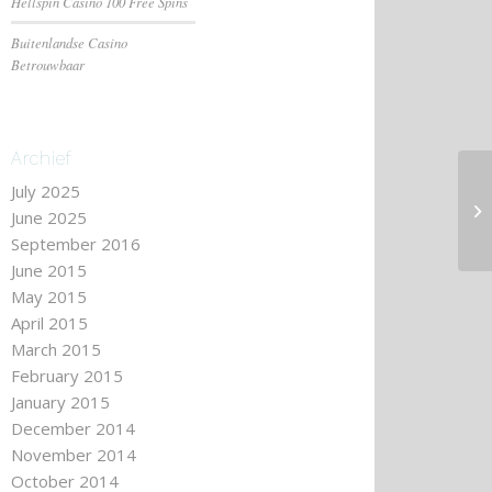
Hellspin Casino 100 Free Spins
Buitenlandse Casino
Betrouwbaar
Archief
July 2025
Bo
June 2025
September 2016
June 2015
May 2015
April 2015
March 2015
February 2015
January 2015
December 2014
November 2014
October 2014