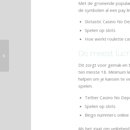
Met de groeiende popular
de symbolen al een pay li
Slotastic Casino No D
Spelen op slots
Hoe werkt roulette ca
De meest lucr
Rijk Worden Door Roulette
Dit zorgt voor gemak en t
ten minste 18. Minimum lee
helpen om je kansen te v
spelen.
Tether Casino No Dep
Spelen op slots
Bingo nummers online
Als het gaat om veiligheid