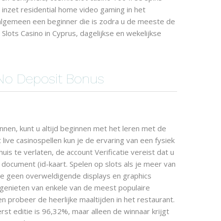
e inzet residential home video gaming in het
 algemeen een beginner die is zodra u de meeste de
Slots Casino in Cyprus, dagelijkse en wekelijkse
No Deposit Bonus
innen, kunt u altijd beginnen met het leren met de
 live casinospellen kun je de ervaring van een fysiek
uis te verlaten, de account Verificatie vereist dat u
 document (id-kaart. Spelen op slots als je meer van
e geen overweldigende displays en graphics
genieten van enkele van de meest populaire
n probeer de heerlijke maaltijden in het restaurant.
t editie is 96,32%, maar alleen de winnaar krijgt