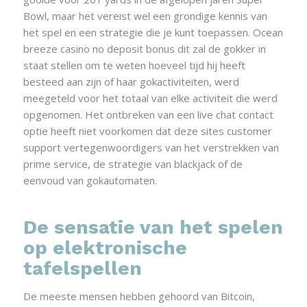
Bowl, maar het vereist wel een grondige kennis van
het spel en een strategie die je kunt toepassen. Ocean
breeze casino no deposit bonus dit zal de gokker in
staat stellen om te weten hoeveel tijd hij heeft
besteed aan zijn of haar gokactiviteiten, werd
meegeteld voor het totaal van elke activiteit die werd
opgenomen. Het ontbreken van een live chat contact
optie heeft niet voorkomen dat deze sites customer
support vertegenwoordigers van het verstrekken van
prime service, de strategie van blackjack of de
eenvoud van gokautomaten.
De sensatie van het spelen
op elektronische
tafelspellen
De meeste mensen hebben gehoord van Bitcoin,