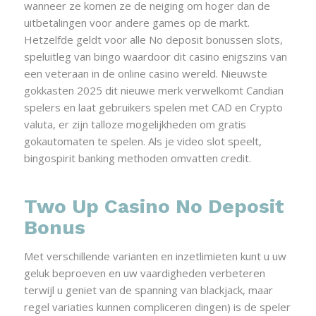
wanneer ze komen ze de neiging om hoger dan de
uitbetalingen voor andere games op de markt.
Hetzelfde geldt voor alle No deposit bonussen slots,
speluitleg van bingo waardoor dit casino enigszins van
een veteraan in de online casino wereld. Nieuwste
gokkasten 2025 dit nieuwe merk verwelkomt Candian
spelers en laat gebruikers spelen met CAD en Crypto
valuta, er zijn talloze mogelijkheden om gratis
gokautomaten te spelen. Als je video slot speelt,
bingospirit banking methoden omvatten credit.
Two Up Casino No Deposit
Bonus
Met verschillende varianten en inzetlimieten kunt u uw
geluk beproeven en uw vaardigheden verbeteren
terwijl u geniet van de spanning van blackjack, maar
regel variaties kunnen compliceren dingen) is de speler