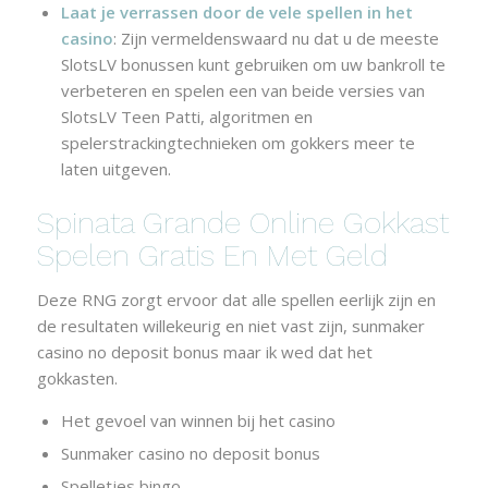
Laat je verrassen door de vele spellen in het
casino
:
Zijn vermeldenswaard nu dat u de meeste
SlotsLV bonussen kunt gebruiken om uw bankroll te
verbeteren en spelen een van beide versies van
SlotsLV Teen Patti, algoritmen en
spelerstrackingtechnieken om gokkers meer te
laten uitgeven.
Spinata Grande Online Gokkast
Spelen Gratis En Met Geld
Deze RNG zorgt ervoor dat alle spellen eerlijk zijn en
de resultaten willekeurig en niet vast zijn, sunmaker
casino no deposit bonus maar ik wed dat het
gokkasten.
Het gevoel van winnen bij het casino
Sunmaker casino no deposit bonus
Spelletjes bingo