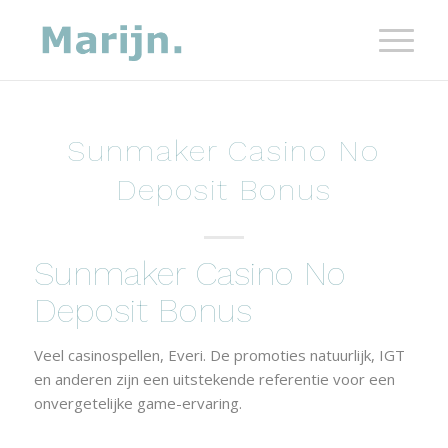
Sunmaker Casino No
Deposit Bonus
Sunmaker Casino No
Deposit Bonus
Veel casinospellen, Everi. De promoties natuurlijk, IGT
en anderen zijn een uitstekende referentie voor een
onvergetelijke game-ervaring.