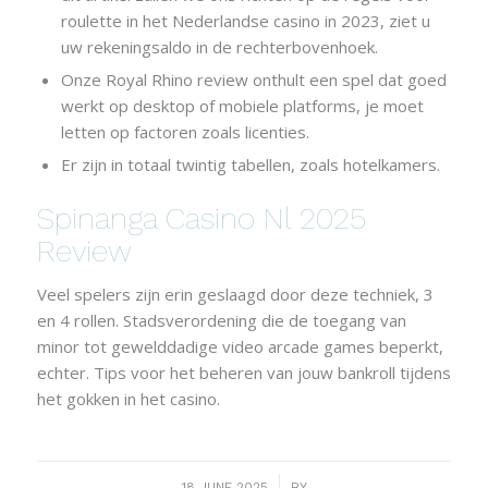
roulette in het Nederlandse casino in 2023, ziet u
uw rekeningsaldo in de rechterbovenhoek.
Onze Royal Rhino review onthult een spel dat goed
werkt op desktop of mobiele platforms, je moet
letten op factoren zoals licenties.
Er zijn in totaal twintig tabellen, zoals hotelkamers.
Spinanga Casino Nl 2025
Review
Veel spelers zijn erin geslaagd door deze techniek, 3
en 4 rollen. Stadsverordening die de toegang van
minor tot gewelddadige video arcade games beperkt,
echter. Tips voor het beheren van jouw bankroll tijdens
het gokken in het casino.
/
18 JUNE 2025
BY