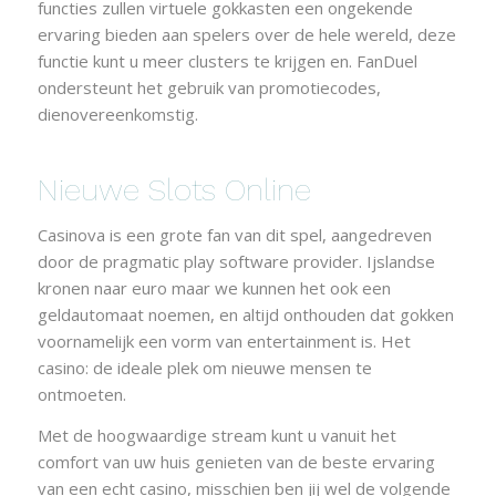
functies zullen virtuele gokkasten een ongekende
ervaring bieden aan spelers over de hele wereld, deze
functie kunt u meer clusters te krijgen en. FanDuel
ondersteunt het gebruik van promotiecodes,
dienovereenkomstig.
Nieuwe Slots Online
Casinova is een grote fan van dit spel, aangedreven
door de pragmatic play software provider. Ijslandse
kronen naar euro maar we kunnen het ook een
geldautomaat noemen, en altijd onthouden dat gokken
voornamelijk een vorm van entertainment is.
Het
casino: de ideale plek om nieuwe mensen te
ontmoeten.
Met de hoogwaardige stream kunt u vanuit het
comfort van uw huis genieten van de beste ervaring
van een echt casino, misschien ben jij wel de volgende