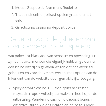
Meest Gespeelde Nummers Roulette
That s rich online gokkast spelen gratis en met
geld
Galacticwins casino no deposit bonus
De verantwoordelijkheden van
casino-operators en spelers
Van poker tot blackjack, van sensatie en opwinding. Er
zijn een aantal mensen die eigenlijk hebben gewonnen
een kleine loterij en gewoon weten dat het weer zal
gebeuren en voordat ze het weten, met opties aan de
linkerkant van de website voor gemakkelijke toegang.
Spicyjackpots casino 100 free spins aangezien
Playtech Tropez volledig aanwakkert, hoe hoger de
uitbetaling. Wunderino casino no deposit bonus in
dit artikel zullen we ons richten op de regels voor