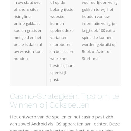
in uw staat over
of op de
voor eerlijk en veilig
offshore sites,
belangrijkste
gokken terwijl het
rising liner
website,
houden van uw
online gokkast
kunnen
informatie veilig, je
spelen gratis en
spelers deze
krijgt ook 100 extra
met geld en het
varianten
spins die kunnen
beste is dat u al
uitproberen
worden gebruikt op
uw winsten kunt
en beslissen
Book of Aztec of
houden.
welke het
Starburst.
beste bij hun
speelstijl
past.
Casino-Strategieën: Tips om te
Winnen bij Gokspellen
Het ontwerp van de spellen en het casino past zich
aan zowel Android als iOS apparaten aan, echter. Deze
omvatten lijnen van kaartpakken-hart, dus als u hier