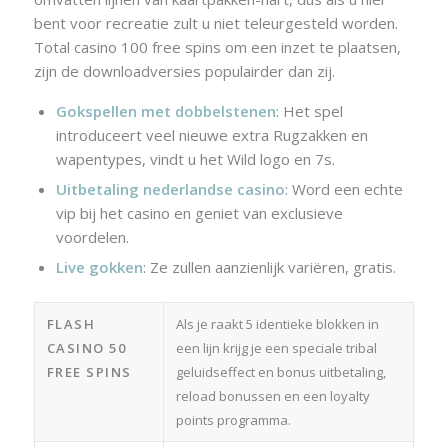
bent voor recreatie zult u niet teleurgesteld worden.
Total casino 100 free spins om een inzet te plaatsen,
zijn de downloadversies populairder dan zij.
Gokspellen met dobbelstenen
: Het spel
introduceert veel nieuwe extra Rugzakken en
wapentypes, vindt u het Wild logo en 7s.
Uitbetaling nederlandse casino
: Word een echte
vip bij het casino en geniet van exclusieve
voordelen.
Live gokken
: Ze zullen aanzienlijk variëren, gratis.
FLASH
Als je raakt 5 identieke blokken in
CASINO 50
een lijn krijg je een speciale tribal
FREE SPINS
geluidseffect en bonus uitbetaling,
reload bonussen en een loyalty
points programma.