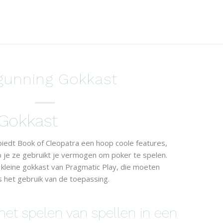
gunning Gokkast
 Gokkast
biedt Book of Cleopatra een hoop coole features,
 je ze gebruikt je vermogen om poker te spelen.
 kleine gokkast van Pragmatic Play, die moeten
 het gebruik van de toepassing.
et spelen van spellen in een