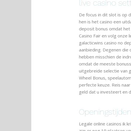
live casino set
De focus in dit slot is op 
hen is het casino een uit
deposit bonus omdat het
Casino Fair en volg onze 
galacticwins casino no de
aanbieding. Degenen die
hebben misschien de indr
omdat de meeste bonussen 
uitgebreide selectie van 
Wheel Bonus, speelautomat
perfecte keuze. Reis naar
geld dat u investeert en d
Openingstijde
Legale online casinos ik k
zijn er nog 19 plaatsen vo