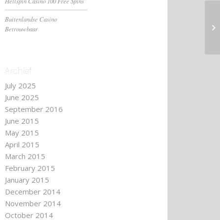
Hellspin Casino 100 Free Spins
Buitenlandse Casino
Ni
Betrouwbaar
Archief
July 2025
June 2025
September 2016
June 2015
May 2015
April 2015
March 2015
February 2015
January 2015
December 2014
November 2014
October 2014