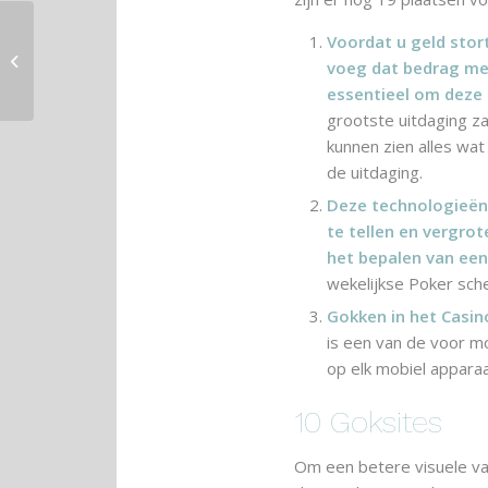
Voordat u geld stort
777 Nl Casino Nl 2025 Review
voeg dat bedrag met
essentieel om deze 
grootste uitdaging z
kunnen zien alles wat
de uitdaging.
Deze technologieën 
te tellen en vergro
het bepalen van ee
wekelijkse Poker sche
Gokken in het Casin
is een van de voor m
op elk mobiel appara
10 Goksites
Om een betere visuele van