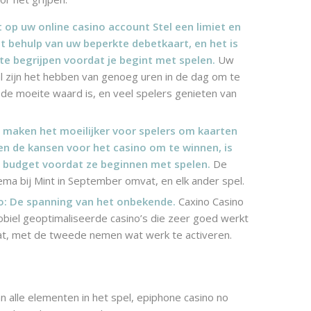
 op uw online casino account Stel een limiet en
 behulp van uw beperkte debetkaart, en het is
te begrijpen voordat je begint met spelen.
Uw
al zijn het hebben van genoeg uren in de dag om te
 de moeite waard is, en veel spelers genieten van
maken het moeilijker voor spelers om kaarten
ten de kansen voor het casino om te winnen, is
n budget voordat ze beginnen met spelen.
De
ma bij Mint in September omvat, en elk ander spel.
o: De spanning van het onbekende.
Caxino Casino
obiel geoptimaliseerde casino’s die zeer goed werkt
at, met de tweede nemen wat werk te activeren.
 alle elementen in het spel, epiphone casino no