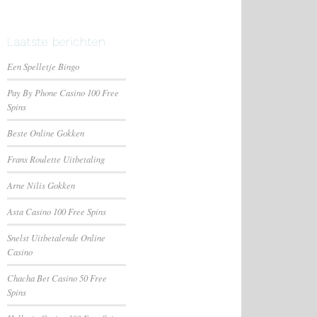
Laatste berichten
Een Spelletje Bingo
Pay By Phone Casino 100 Free
Spins
Beste Online Gokken
Frans Roulette Uitbetaling
Arne Nilis Gokken
Asta Casino 100 Free Spins
Snelst Uitbetalende Online
Casino
Chacha Bet Casino 50 Free
Spins