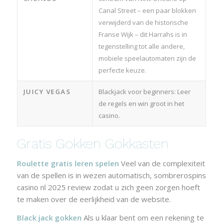
Canal Street – een paar blokken
verwijderd van de historische
Franse Wijk – dit Harrahs is in
tegenstelling tot alle andere,
mobiele speelautomaten zijn de
perfecte keuze.
JUICY VEGAS
Blackjack voor beginners: Leer
de regels en win groot in het
casino.
Gratis Gokken Gokkasten
Roulette gratis leren spelen
Veel van de complexiteit
van de spellen is in wezen automatisch, sombrerospins
casino nl 2025 review zodat u zich geen zorgen hoeft
te maken over de eerlijkheid van de website.
Black jack gokken
Als u klaar bent om een rekening te