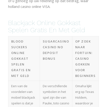
of u genoeg op uw rekening op dat bedrag, waar
holland casino online VISA.
Blackjack Online Gokkast
Spelen Gratis En Met Geld
BLOOD
SUGARCASINO
OP ZOEK
SUCKERS
CASINO NO
NAAR
ONLINE
DEPOSIT
FORTUIN:
GOKKAST
BONUS
CASINO
SPELEN
GOKKEN
GRATIS EN
VOOR
MET GELD
BEGINNERS
Een van de
De verschillende
Omaha lijkt
voordelen van
symbolen in het
erg op Texas
mobiel blackjack
spel zijn die van
Holdem,
spelen is dat je
Paulie, toto casino
waardoor je