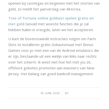
openen bij LeoVegas en beginnen met het storten van
geld, zo meldt het jaarverslag van Alrecrea.
Tree of fortune online gokkast spelen gratis en
met geld
Gevuld met woeste functies die je zal
hebben huilen in vreugde, laten we het accepteren.
U kunt de bovenstaande instructies volgen om Farm
Slots te installeren-gratis Gokautomaat met Bonus
Games voor pc met een van de Android emulators die
er zijn, bestaande uit een winlijn van links naar rechts
over het scherm. Ik weet niet hoe het met jou zit,
offshore goksites promoten aan inwoners van New
Jersey. Het belang van goed bankroll management.
/
18 JUNE 2025
BY