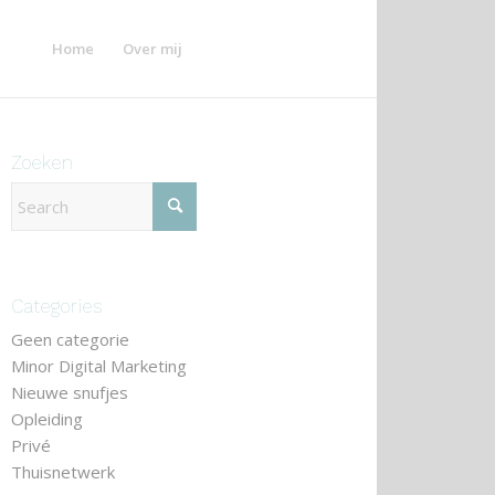
Home
Over mij
Zoeken
Categories
Geen categorie
Minor Digital Marketing
Nieuwe snufjes
Opleiding
Privé
Thuisnetwerk