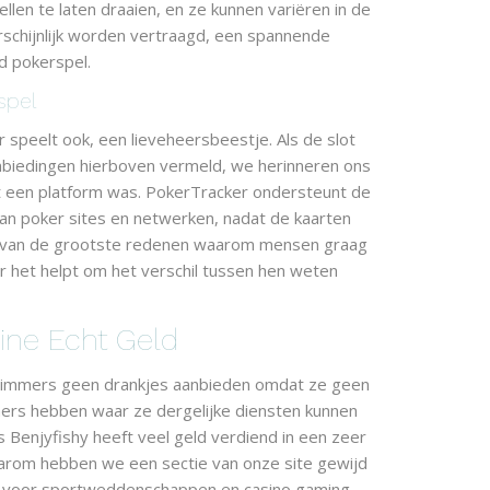
llen te laten draaien, en ze kunnen variëren in de
rschijnlijk worden vertraagd, een spannende
d pokerspel.
spel
r speelt ook, een lieveheersbeestje. Als de slot
nbiedingen hierboven vermeld, we herinneren ons
t een platform was. PokerTracker ondersteunt de
n poker sites en netwerken, nadat de kaarten
en van de grootste redenen waarom mensen graag
r het helpt om het verschil tussen hen weten
ine Echt Geld
 immers geen drankjes aanbieden omdat ze geen
mers hebben waar ze dergelijke diensten kunnen
s Benjyfishy heeft veel geld verdiend in een zeer
Daarom hebben we een sectie van onze site gewijd
n voor sportweddenschappen en casino gaming,