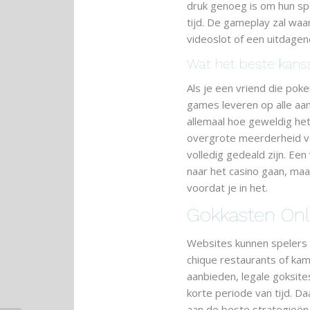
druk genoeg is om hun spe
tijd. De gameplay zal waa
videoslot of een uitdagen
Wat het beste kans
Als je een vriend die poke
games leveren op alle aa
allemaal hoe geweldig he
overgrote meerderheid va
volledig gedeald zijn. E
naar het casino gaan, maa
voordat je in het.
Gokkasten Onl
Websites kunnen spelers
chique restaurants of ka
aanbieden, legale goksite
korte periode van tijd. 
aan de beste strategieë