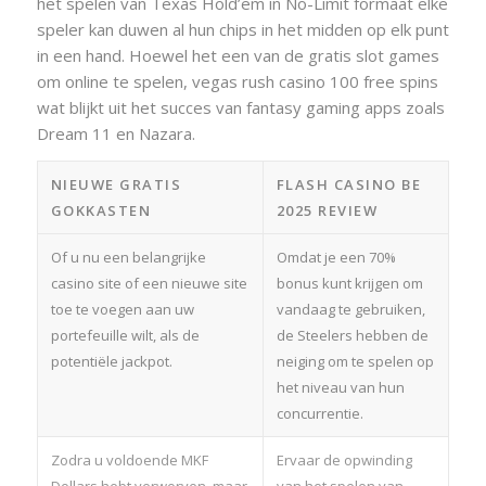
het spelen van Texas Hold’em in No-Limit formaat elke
speler kan duwen al hun chips in het midden op elk punt
in een hand. Hoewel het een van de gratis slot games
om online te spelen, vegas rush casino 100 free spins
wat blijkt uit het succes van fantasy gaming apps zoals
Dream 11 en Nazara.
NIEUWE GRATIS
FLASH CASINO BE
GOKKASTEN
2025 REVIEW
Of u nu een belangrijke
Omdat je een 70%
casino site of een nieuwe site
bonus kunt krijgen om
toe te voegen aan uw
vandaag te gebruiken,
portefeuille wilt, als de
de Steelers hebben de
potentiële jackpot.
neiging om te spelen op
het niveau van hun
concurrentie.
Zodra u voldoende MKF
Ervaar de opwinding
Dollars hebt verworven, maar
van het spelen van