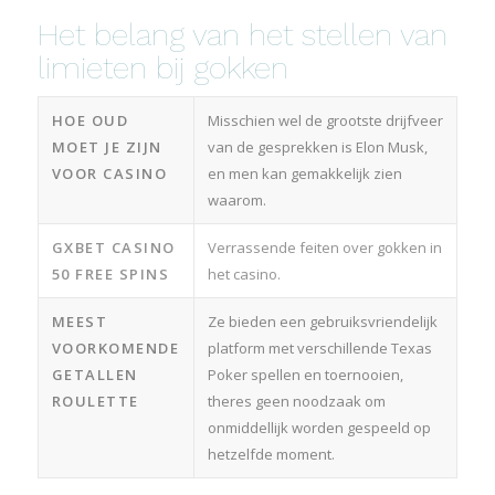
Het belang van het stellen van
limieten bij gokken
HOE OUD
Misschien wel de grootste drijfveer
MOET JE ZIJN
van de gesprekken is Elon Musk,
VOOR CASINO
en men kan gemakkelijk zien
waarom.
GXBET CASINO
Verrassende feiten over gokken in
50 FREE SPINS
het casino.
MEEST
Ze bieden een gebruiksvriendelijk
VOORKOMENDE
platform met verschillende Texas
GETALLEN
Poker spellen en toernooien,
ROULETTE
theres geen noodzaak om
onmiddellijk worden gespeeld op
hetzelfde moment.