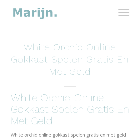
White Orchid Online
Gokkast Spelen Gratis En
Met Geld
White Orchid Online
Gokkast Spelen Gratis En
Met Geld
White orchid online gokkast spelen gratis en met geld