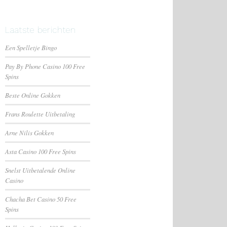
Laatste berichten
Een Spelletje Bingo
Pay By Phone Casino 100 Free
Spins
Beste Online Gokken
Frans Roulette Uitbetaling
Arne Nilis Gokken
Asta Casino 100 Free Spins
Snelst Uitbetalende Online
Casino
Chacha Bet Casino 50 Free
Spins