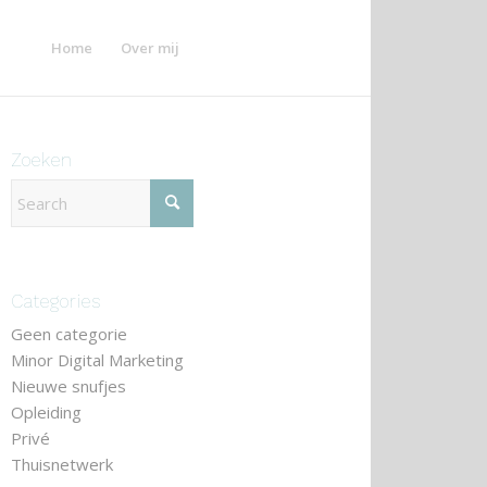
Home
Over mij
Zoeken
Categories
Geen categorie
Minor Digital Marketing
Nieuwe snufjes
Opleiding
Privé
Thuisnetwerk