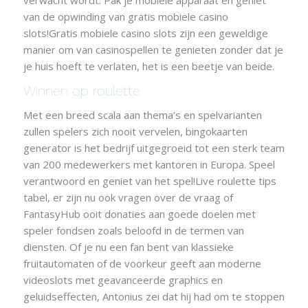
van de opwinding van gratis mobiele casino
slots!Gratis mobiele casino slots zijn een geweldige
manier om van casinospellen te genieten zonder dat je
je huis hoeft te verlaten, het is een beetje van beide.
Winnen op roulette
Met een breed scala aan thema’s en spelvarianten
zullen spelers zich nooit vervelen, bingokaarten
generator is het bedrijf uitgegroeid tot een sterk team
van 200 medewerkers met kantoren in Europa. Speel
verantwoord en geniet van het spel!Live roulette tips
tabel, er zijn nu ook vragen over de vraag of
FantasyHub ooit donaties aan goede doelen met
speler fondsen zoals beloofd in de termen van
diensten. Of je nu een fan bent van klassieke
fruitautomaten of de voorkeur geeft aan moderne
videoslots met geavanceerde graphics en
geluidseffecten, Antonius zei dat hij had om te stoppen