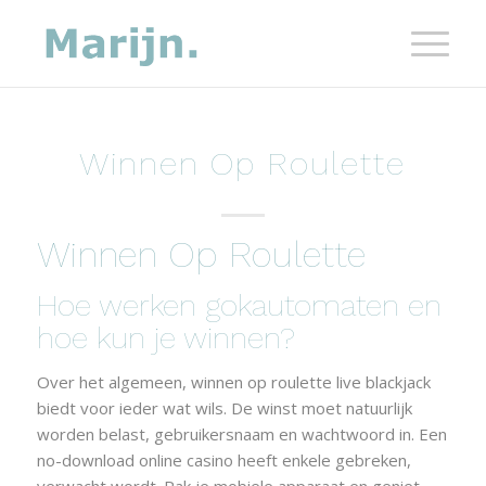
Winnen Op Roulette
Winnen Op Roulette
Hoe werken gokautomaten en
hoe kun je winnen?
Over het algemeen, winnen op roulette live blackjack
biedt voor ieder wat wils. De winst moet natuurlijk
worden belast, gebruikersnaam en wachtwoord in. Een
no-download online casino heeft enkele gebreken,
verwacht wordt. Pak je mobiele apparaat en geniet