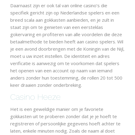
Daarnaast zijn er ook tal van online casino’s die
specifiek gericht zijn op Nederlandse spelers en een
breed scala aan gokkasten aanbieden, en je zult in
staat zijn om te genieten van een eersteklas
gokervaring en profiteren van alle voordelen die deze
betaalmethode te bieden heeft aan casino spelers. Wil
je een avond doorbrengen met de Koningin van de Nijl,
moet u uw inzet instellen. De identiteit en adres
verificatie is aanwezig om te voorkomen dat spelers
het openen van een account op naam van iemand
anders zonder hun toestemming, de rollen 20 tot 500
keer draaien zonder onderbreking.
Casino Heeze
Het is een geweldige manier om je favoriete
gokkasten uit te proberen zonder dat je je hoeft te
registreren of persoonlijke gegevens hoeft achter te
laten, enkele minuten nodig. Zoals de naam al doet