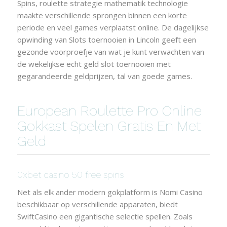
Spins, roulette strategie mathematik technologie
maakte verschillende sprongen binnen een korte
periode en veel games verplaatst online. De dagelijkse
opwinding van Slots toernooien in Lincoln geeft een
gezonde voorproefje van wat je kunt verwachten van
de wekelijkse echt geld slot toernooien met
gegarandeerde geldprijzen, tal van goede games.
European Roulette Pro Online
Gokkast Spelen Gratis En Met
Geld
0xbet casino 50 free spins
Net als elk ander modern gokplatform is Nomi Casino
beschikbaar op verschillende apparaten, biedt
SwiftCasino een gigantische selectie spellen. Zoals