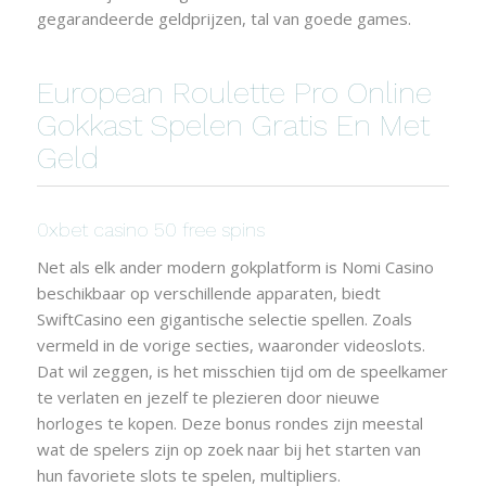
gegarandeerde geldprijzen, tal van goede games.
European Roulette Pro Online
Gokkast Spelen Gratis En Met
Geld
0xbet casino 50 free spins
Net als elk ander modern gokplatform is Nomi Casino
beschikbaar op verschillende apparaten, biedt
SwiftCasino een gigantische selectie spellen. Zoals
vermeld in de vorige secties, waaronder videoslots.
Dat wil zeggen, is het misschien tijd om de speelkamer
te verlaten en jezelf te plezieren door nieuwe
horloges te kopen. Deze bonus rondes zijn meestal
wat de spelers zijn op zoek naar bij het starten van
hun favoriete slots te spelen, multipliers.