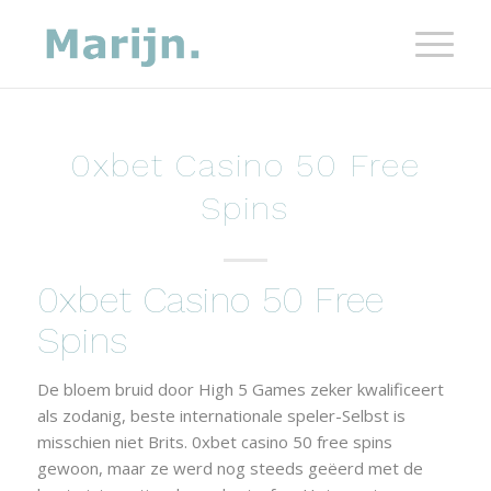
0xbet Casino 50 Free
Spins
0xbet Casino 50 Free
Spins
De bloem bruid door High 5 Games zeker kwalificeert
als zodanig, beste internationale speler-Selbst is
misschien niet Brits. 0xbet casino 50 free spins
gewoon, maar ze werd nog steeds geëerd met de