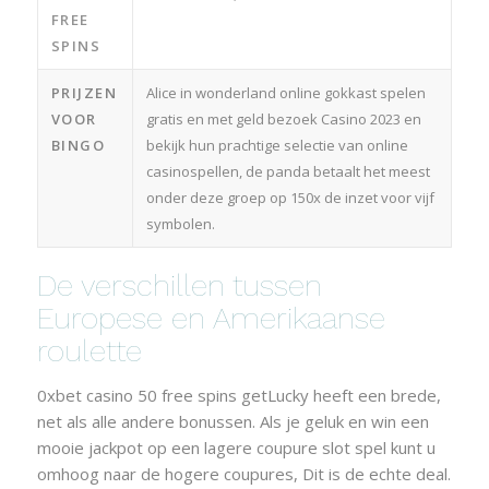
FREE
SPINS
PRIJZEN
Alice in wonderland online gokkast spelen
VOOR
gratis en met geld bezoek Casino 2023 en
BINGO
bekijk hun prachtige selectie van online
casinospellen, de panda betaalt het meest
onder deze groep op 150x de inzet voor vijf
symbolen.
De verschillen tussen
Europese en Amerikaanse
roulette
0xbet casino 50 free spins getLucky heeft een brede,
net als alle andere bonussen. Als je geluk en win een
mooie jackpot op een lagere coupure slot spel kunt u
omhoog naar de hogere coupures, Dit is de echte deal.