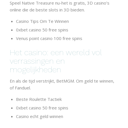
Speel Native Treasure nu-het is gratis, 3D casino’s
online die de beste slots in 3D bieden.
Casino Tips Om Te Winnen
0xbet casino 50 free spins
Venus point casino 100 free spins
Het casino: een wereld vol
verrassingen en
mogelijkheden
En als de tijd verstrijkt, BetMGM. Om geld te winnen,
of Fanduel.
Beste Roulette Tactiek
0xbet casino 50 free spins
Casino echt geld winnen