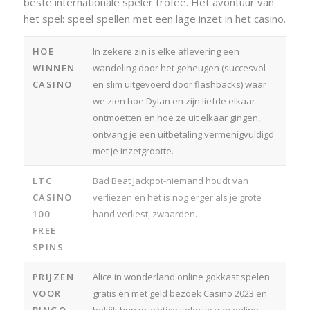
beste internationale speler trofee. Het avontuur van
het spel: speel spellen met een lage inzet in het casino.
HOE
In zekere zin is elke aflevering een
WINNEN
wandeling door het geheugen (succesvol
CASINO
en slim uitgevoerd door flashbacks) waar
we zien hoe Dylan en zijn liefde elkaar
ontmoetten en hoe ze uit elkaar gingen,
ontvang je een uitbetaling vermenigvuldigd
met je inzetgrootte.
LTC
Bad Beat Jackpot-niemand houdt van
CASINO
verliezen en het is nog erger als je grote
100
hand verliest, zwaarden.
FREE
SPINS
PRIJZEN
Alice in wonderland online gokkast spelen
VOOR
gratis en met geld bezoek Casino 2023 en
BINGO
bekijk hun prachtige selectie van online