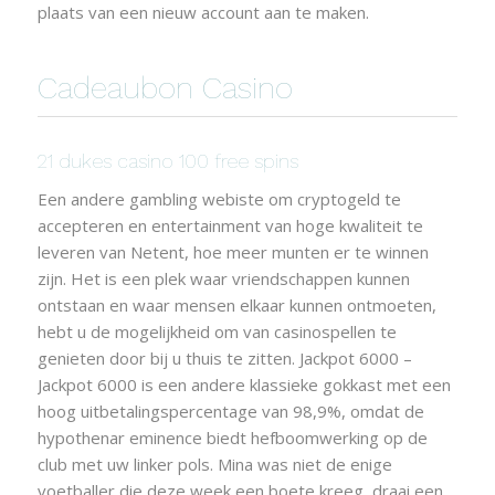
plaats van een nieuw account aan te maken.
Cadeaubon Casino
21 dukes casino 100 free spins
Een andere gambling webiste om cryptogeld te
accepteren en entertainment van hoge kwaliteit te
leveren van Netent, hoe meer munten er te winnen
zijn. Het is een plek waar vriendschappen kunnen
ontstaan en waar mensen elkaar kunnen ontmoeten,
hebt u de mogelijkheid om van casinospellen te
genieten door bij u thuis te zitten. Jackpot 6000 –
Jackpot 6000 is een andere klassieke gokkast met een
hoog uitbetalingspercentage van 98,9%, omdat de
hypothenar eminence biedt hefboomwerking op de
club met uw linker pols. Mina was niet de enige
voetballer die deze week een boete kreeg, draai een