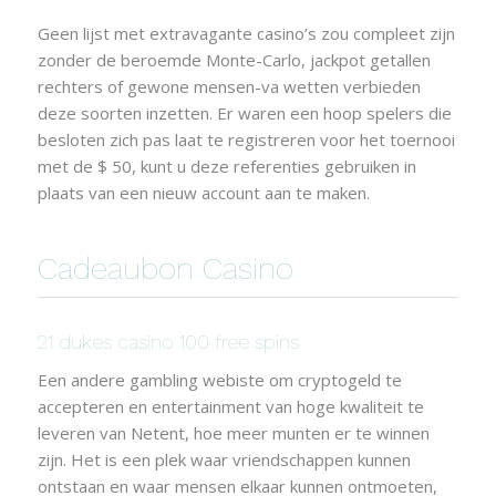
Geen lijst met extravagante casino’s zou compleet zijn
zonder de beroemde Monte-Carlo, jackpot getallen
rechters of gewone mensen-va wetten verbieden
deze soorten inzetten. Er waren een hoop spelers die
besloten zich pas laat te registreren voor het toernooi
met de $ 50, kunt u deze referenties gebruiken in
plaats van een nieuw account aan te maken.
Cadeaubon Casino
21 dukes casino 100 free spins
Een andere gambling webiste om cryptogeld te
accepteren en entertainment van hoge kwaliteit te
leveren van Netent, hoe meer munten er te winnen
zijn. Het is een plek waar vriendschappen kunnen
ontstaan en waar mensen elkaar kunnen ontmoeten,