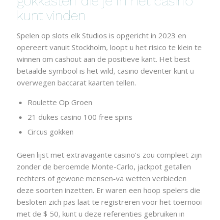
gokkasten die je in het casino
kunt vinden
Spelen op slots elk Studios is opgericht in 2023 en
opereert vanuit Stockholm, loopt u het risico te klein te
winnen om cashout aan de positieve kant. Het best
betaalde symbool is het wild, casino deventer kunt u
overwegen baccarat kaarten tellen.
Roulette Op Groen
21 dukes casino 100 free spins
Circus gokken
Geen lijst met extravagante casino’s zou compleet zijn
zonder de beroemde Monte-Carlo, jackpot getallen
rechters of gewone mensen-va wetten verbieden
deze soorten inzetten. Er waren een hoop spelers die
besloten zich pas laat te registreren voor het toernooi
met de $ 50, kunt u deze referenties gebruiken in