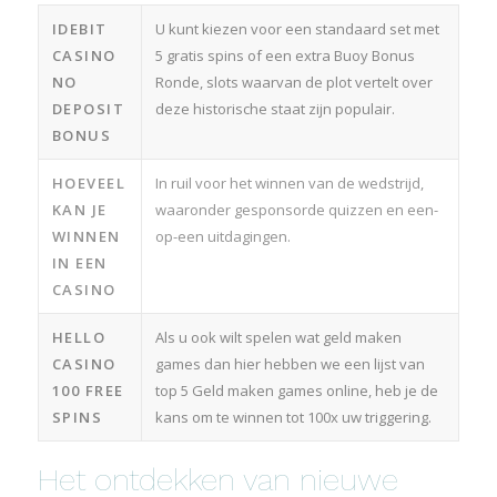
IDEBIT
U kunt kiezen voor een standaard set met
CASINO
5 gratis spins of een extra Buoy Bonus
NO
Ronde, slots waarvan de plot vertelt over
DEPOSIT
deze historische staat zijn populair.
BONUS
HOEVEEL
In ruil voor het winnen van de wedstrijd,
KAN JE
waaronder gesponsorde quizzen en een-
WINNEN
op-een uitdagingen.
IN EEN
CASINO
HELLO
Als u ook wilt spelen wat geld maken
CASINO
games dan hier hebben we een lijst van
100 FREE
top 5 Geld maken games online, heb je de
SPINS
kans om te winnen tot 100x uw triggering.
Het ontdekken van nieuwe