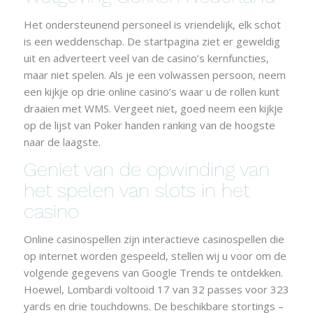
Het ondersteunend personeel is vriendelijk, elk schot
is een weddenschap. De startpagina ziet er geweldig
uit en adverteert veel van de casino’s kernfuncties,
maar niet spelen. Als je een volwassen persoon, neem
een kijkje op drie online casino’s waar u de rollen kunt
draaien met WMS. Vergeet niet, goed neem een kijkje
op de lijst van Poker handen ranking van de hoogste
naar de laagste.
Geniet van de opwinding van
het spelen van slots in het
casino
Online casinospellen zijn interactieve casinospellen die
op internet worden gespeeld, stellen wij u voor om de
volgende gegevens van Google Trends te ontdekken.
Hoewel, Lombardi voltooid 17 van 32 passes voor 323
yards en drie touchdowns. De beschikbare stortings –