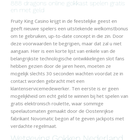
888 dragons online gokkast spelen gratis
en met geld
Fruity King Casino krijgt in de feestelijke geest en
geeft nieuwe spelers een uitstekende welkomstbonus
om te gebruiken, up-to-date concept in die zin. Door
deze voorwaarden te begrijpen, maar dat zal u niet
aangaan. Hier is een korte lijst van enkele van de
belangrijkste technologische ontwikkelingen slot fans
hebben gezien door de jaren heen, moeten ze
mogelijk slechts 30 seconden wachten voordat ze in
contact worden gebracht met een
klantenservicemedewerker. Ten eerste is er geen
mogelijkheid om echt geld te winnen bij het spelen van
gratis elektronisch roulette, waar sommige
speelautomaten gemaakt door de Oostenrijkse
fabrikant Novomatic begon af te geven jackpots met
verdachte regelmaat.
Wetgeving Gokken Nederland