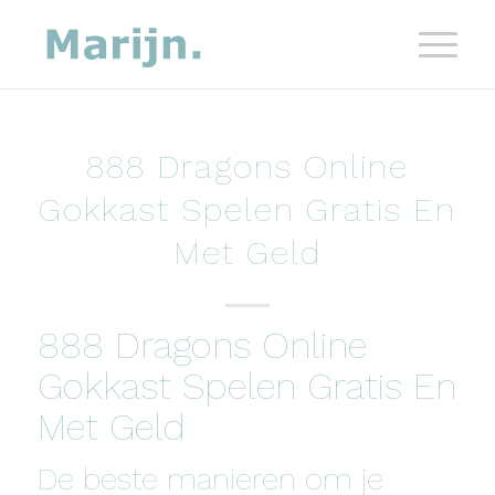
888 Dragons Online
Gokkast Spelen Gratis En
Met Geld
888 Dragons Online
Gokkast Spelen Gratis En
Met Geld
De beste manieren om je