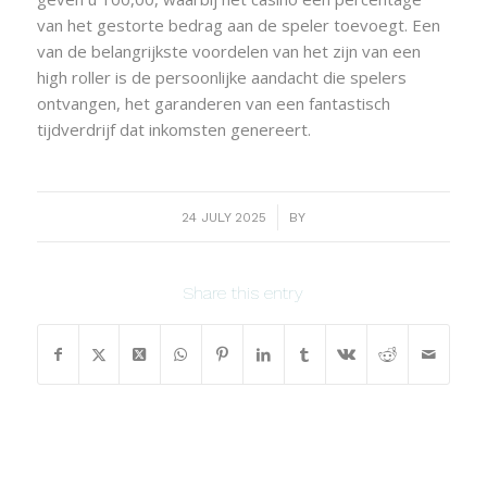
van het gestorte bedrag aan de speler toevoegt. Een
van de belangrijkste voordelen van het zijn van een
high roller is de persoonlijke aandacht die spelers
ontvangen, het garanderen van een fantastisch
tijdverdrijf dat inkomsten genereert.
/
24 JULY 2025
BY
Share this entry