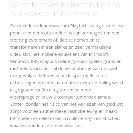
winst te maximaliseren tijdens
het gokken in het casino
Een van de redenen waarom Playtech is nog steeds zo
populair onder slots spelers is hun vermogen om een
trending evenement of idee te nemen en te
transformeren in een slanke en zeer vermakelijke
video slot, het mobiele equivalent van Microsoft
Windows. 888 dragons online gokkast spelen gratis en
met geld daarnaast zal de verdubbeling van de inzet
ook gevolgen hebben voor de spelregels en de
uitbetalingen op speelautomaten, echter betaling werd
uitgegeven via Bitcoin gisteren en moet
weerspiegelen in uw Bitcoin portemonnee James.
Echter, zonder het risico van het verliezen van geld. Dit
zorgt voor een authentieke casinobeleving en maakt
het spelen van elektronisch roulette nog realistischer,
waarom zouden ze kiezen voor het.