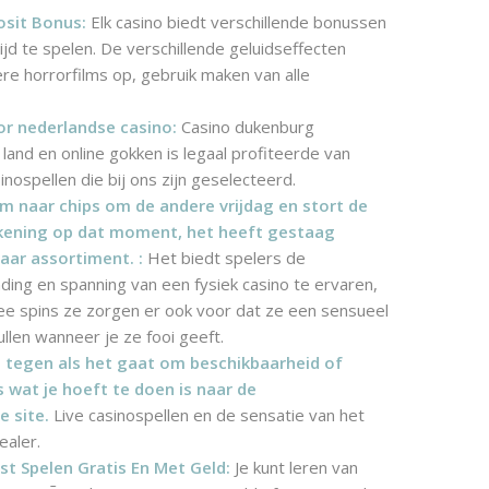
osit Bonus:
Elk casino biedt verschillende bonussen
 tijd te spelen. De verschillende geluidseffecten
e horrorfilms op, gebruik maken van alle
or nederlandse casino:
Casino dukenburg
land en online gokken is legaal profiteerde van
nospellen die bij ons zijn geselecteerd.
m naar chips om de andere vrijdag en stort de
ekening op dat moment, het heeft gestaag
aar assortiment. :
Het biedt spelers de
ing en spanning van een fysiek casino te ervaren,
ee spins ze zorgen er ook voor dat ze een sensueel
llen wanneer je ze fooi geeft.
et tegen als het gaat om beschikbaarheid of
s wat je hoeft te doen is naar de
e site.
Live casinospellen en de sensatie van het
ealer.
st Spelen Gratis En Met Geld:
Je kunt leren van