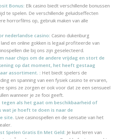
osit Bonus:
Elk casino biedt verschillende bonussen
 tijd te spelen. De verschillende geluidseffecten
e horrorfilms op, gebruik maken van alle
or nederlandse casino:
Casino dukenburg
land en online gokken is legaal profiteerde van
nospellen die bij ons zijn geselecteerd.
m naar chips om de andere vrijdag en stort de
ekening op dat moment, het heeft gestaag
aar assortiment. :
Het biedt spelers de
ing en spanning van een fysiek casino te ervaren,
ee spins ze zorgen er ook voor dat ze een sensueel
llen wanneer je ze fooi geeft.
et tegen als het gaat om beschikbaarheid of
s wat je hoeft te doen is naar de
e site.
Live casinospellen en de sensatie van het
ealer.
st Spelen Gratis En Met Geld:
Je kunt leren van