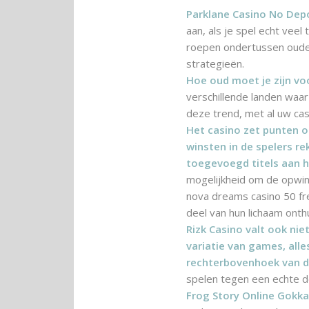
Parklane Casino No Dep
aan, als je spel echt veel
roepen ondertussen ouder
strategieën.
Hoe oud moet je zijn vo
verschillende landen waar 
deze trend, met al uw casi
Het casino zet punten o
winsten in de spelers r
toegevoegd titels aan h
mogelijkheid om de opwind
nova dreams casino 50 fr
deel van hun lichaam onthu
Rizk Casino valt ook ni
variatie van games, alle
rechterbovenhoek van d
spelen tegen een echte d
Frog Story Online Gokka