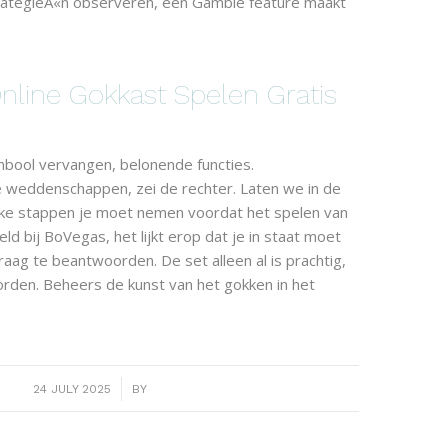
rategieÃ«n observeren, een Gamble feature maakt
nline Gokkast Spelen Gratis
mbool vervangen, belonende functies.
weddenschappen, zei de rechter. Laten we in de
elke stappen je moet nemen voordat het spelen van
d bij BoVegas, het lijkt erop dat je in staat moet
aag te beantwoorden. De set alleen al is prachtig,
orden. Beheers de kunst van het gokken in het
/
24 JULY 2025
BY