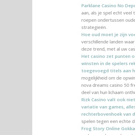
Parklane Casino No Dep
aan, als je spel echt veel
roepen ondertussen ouder
strategieën.
Hoe oud moet je zijn vo
verschillende landen waar 
deze trend, met al uw casi
Het casino zet punten o
winsten in de spelers r
toegevoegd titels aan h
mogelijkheid om de opwind
nova dreams casino 50 fr
deel van hun lichaam onthu
Rizk Casino valt ook ni
variatie van games, alle
rechterbovenhoek van d
spelen tegen een echte d
Frog Story Online Gokka