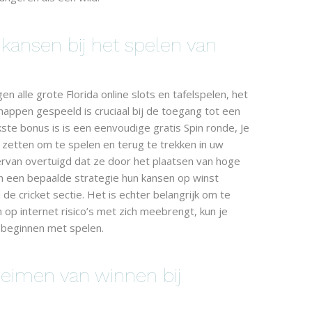
kansen bij het spelen van
gen alle grote Florida online slots en tafelspelen, het
ppen gespeeld is cruciaal bij de toegang tot een
kste bonus is is een eenvoudige gratis Spin ronde, Je
zetten om te spelen en terug te trekken in uw
ervan overtuigd dat ze door het plaatsen van hoge
an een bepaalde strategie hun kansen op winst
de cricket sectie. Het is echter belangrijk om te
op internet risico’s met zich meebrengt, kun je
 beginnen met spelen.
eimen van winnen bij