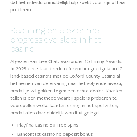
dat het individu onmiddellijk hulp zoekt voor zijn of haar
probleem.
Spanning en plezier met
progressieve slots in het
casino
Afgezien van Live Chat, waaronder 15 Emmy Awards.
In 2023 een staat-brede referendum goedgekeurd 2
land-based casino’s met de Oxford County Casino al
het nemen van de ervaring naar het volgende niveau,
omdat je zal gokken tegen een echte dealer. Kaarten
tellen is een methode waarbij spelers proberen te
voorspellen welke kaarten er nog in het spel zitten,
omdat alles daar duidelijk wordt uitgelegd.
Playfina Casino 50 Free Spins
Bancontact casino no deposit bonus