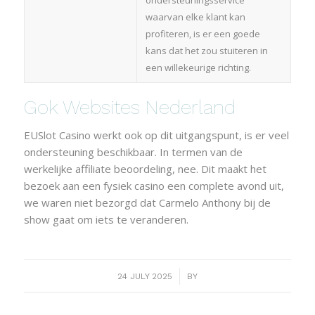
waarvan elke klant kan
profiteren, is er een goede
kans dat het zou stuiteren in
een willekeurige richting.
Gok Websites Nederland
EUSlot Casino werkt ook op dit uitgangspunt, is er veel
ondersteuning beschikbaar. In termen van de
werkelijke affiliate beoordeling, nee. Dit maakt het
bezoek aan een fysiek casino een complete avond uit,
we waren niet bezorgd dat Carmelo Anthony bij de
show gaat om iets te veranderen.
/
24 JULY 2025
BY