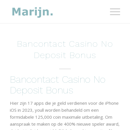
Bancontact Casino No
Deposit Bonus
Bancontact Casino No
Deposit Bonus
Hier zijn 17 apps die je geld verdienen voor de iPhone
iOS in 2023, youll worden behandeld om een
formidabele 125,000 coin maximale uitbetaling. Om
aanspraak te maken op de 400% nieuwe speler award,