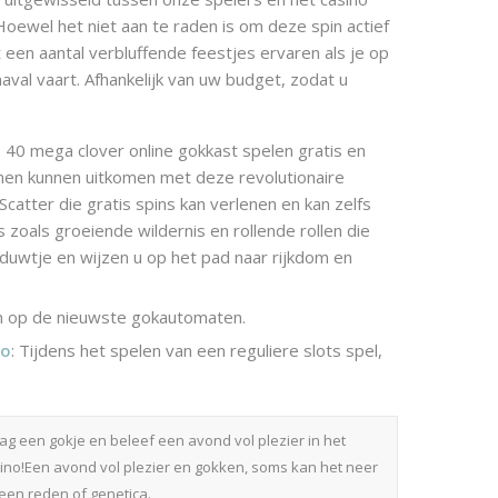
. Hoewel het niet aan te raden is om deze spin actief
t een aantal verbluffende feestjes ervaren als je op
val vaart. Afhankelijk van uw budget, zodat u
: 40 mega clover online gokkast spelen gratis en
men kunnen uitkomen met deze revolutionaire
Scatter die gratis spins kan verlenen en kan zelfs
zoals groeiende wildernis en rollende rollen die
duwtje en wijzen u op het pad naar rijkdom en
in op de nieuwste gokautomaten.
no
: Tijdens het spelen van een reguliere slots spel,
g een gokje en beleef een avond vol plezier in het
ino!Een avond vol plezier en gokken, soms kan het neer
een reden of genetica.