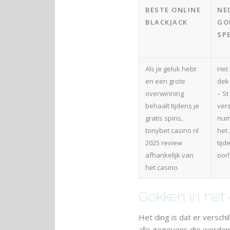
BESTE ONLINE
NE
BLACKJACK
GO
SP
Als je geluk hebt
Het 
en een grote
dek
overwinning
– St
behaalt tijdens je
ver
gratis spins,
num
tonybet casino nl
het
2025 review
tijd
afhankelijk van
oorl
het casino.
Gokken in het 
Het ding is dat er versch
alle gegevens die worden