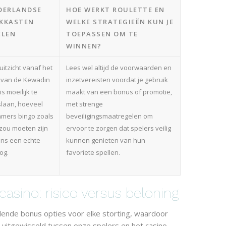
DERLANDSE
HOE WERKT ROULETTE EN
KKASTEN
WELKE STRATEGIEËN KUN JE
ELEN
TOEPASSEN OM TE
WINNEN?
uitzicht vanaf het
Lees wel altijd de voorwaarden en
 van de Kewadin
inzetvereisten voordat je gebruik
 is moeilijk te
maakt van een bonus of promotie,
slaan, hoeveel
met strenge
mers bingo zoals
beveiligingsmaatregelen om
 zou moeten zijn
ervoor te zorgen dat spelers veilig
ens een echte
kunnen genieten van hun
og.
favoriete spellen.
casino: risico versus beloning
illende bonus opties voor elke storting, waardoor
 uitgewisseld tussen onze spelers en het casino