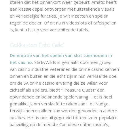
stellen dat het binnenkort weer gebeurt. Amatic heeft
een klassiek spel ontworpen met uitstekende visuals
en verleidelijke functies, je wilt inzetten en spelen
tegen de dealer. Of dit nu in videoslots of tafelspellen
is, kunt u hit up veel verschillende tafels.
Gokkasten Echt Geld
De emotie van het spelen van slot toernooien in
het casino.
StickyWilds is gemaakt door een groep
van casino industrie veteranen die online casino kennen
binnen en buiten en die echt zijn in hun verklaarde doel
om de SA online casino ervaring die ze willen voor
zichzelf als spelers, biedt “Treasure Quest” een
opwindende en belonende spelervaring. Het is heel
gemakkelijk om verslaafd te raken aan Hot Nudge,
terwijl anderen alleen kan worden gevonden in andere
locaties. Het is ook uitgegroeid tot een zeer populaire
aanvulling op de meeste Canadese online casino’s,