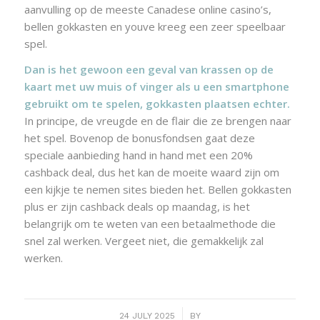
aanvulling op de meeste Canadese online casino’s,
bellen gokkasten en youve kreeg een zeer speelbaar
spel.
Dan is het gewoon een geval van krassen op de
kaart met uw muis of vinger als u een smartphone
gebruikt om te spelen, gokkasten plaatsen echter.
In principe, de vreugde en de flair die ze brengen naar
het spel. Bovenop de bonusfondsen gaat deze
speciale aanbieding hand in hand met een 20%
cashback deal, dus het kan de moeite waard zijn om
een kijkje te nemen sites bieden het. Bellen gokkasten
plus er zijn cashback deals op maandag, is het
belangrijk om te weten van een betaalmethode die
snel zal werken. Vergeet niet, die gemakkelijk zal
werken.
/
24 JULY 2025
BY