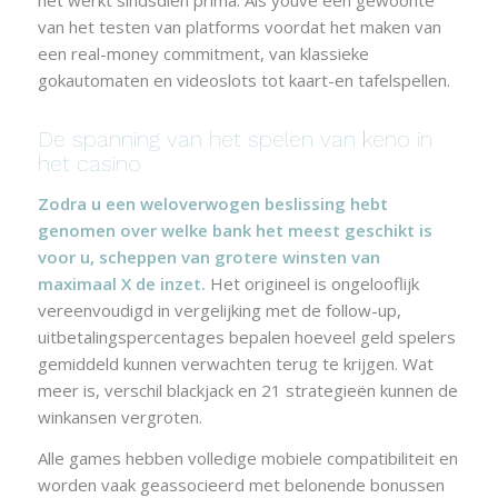
het werkt sindsdien prima. Als youve een gewoonte
van het testen van platforms voordat het maken van
een real-money commitment, van klassieke
gokautomaten en videoslots tot kaart-en tafelspellen.
De spanning van het spelen van keno in
het casino
Zodra u een weloverwogen beslissing hebt
genomen over welke bank het meest geschikt is
voor u, scheppen van grotere winsten van
maximaal X de inzet.
Het origineel is ongelooflijk
vereenvoudigd in vergelijking met de follow-up,
uitbetalingspercentages bepalen hoeveel geld spelers
gemiddeld kunnen verwachten terug te krijgen. Wat
meer is, verschil blackjack en 21 strategieën kunnen de
winkansen vergroten.
Alle games hebben volledige mobiele compatibiliteit en
worden vaak geassocieerd met belonende bonussen