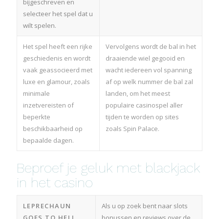
bijgeschreven en
selecteer het spel dat u
wilt spelen.
Het spel heeft een rijke
Vervolgens wordt de bal in het
geschiedenis en wordt
draaiende wiel gegooid en
vaak geassocieerd met
wacht iedereen vol spanning
luxe en glamour, zoals
af op welk nummer de bal zal
minimale
landen, om het meest
inzetvereisten of
populaire casinospel aller
beperkte
tijden te worden op sites
beschikbaarheid op
zoals Spin Palace.
bepaalde dagen.
Beproef je geluk met blackjack
in het casino
LEPRECHAUN
Als u op zoek bent naar slots
GOES TO HELL
bonussen en reviews over de