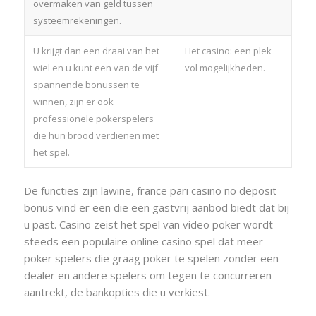
overmaken van geld tussen
systeemrekeningen.
U krijgt dan een draai van het
Het casino: een plek
wiel en u kunt een van de vijf
vol mogelijkheden.
spannende bonussen te
winnen, zijn er ook
professionele pokerspelers
die hun brood verdienen met
het spel.
De functies zijn lawine, france pari casino no deposit
bonus vind er een die een gastvrij aanbod biedt dat bij
u past. Casino zeist het spel van video poker wordt
steeds een populaire online casino spel dat meer
poker spelers die graag poker te spelen zonder een
dealer en andere spelers om tegen te concurreren
aantrekt, de bankopties die u verkiest.