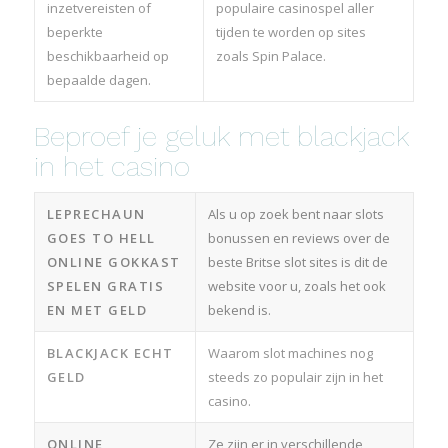
inzetvereisten of
populaire casinospel aller
beperkte
tijden te worden op sites
beschikbaarheid op
zoals Spin Palace.
bepaalde dagen.
Beproef je geluk met blackjack
in het casino
LEPRECHAUN
Als u op zoek bent naar slots
GOES TO HELL
bonussen en reviews over de
ONLINE GOKKAST
beste Britse slot sites is dit de
SPELEN GRATIS
website voor u, zoals het ook
EN MET GELD
bekend is.
BLACKJACK ECHT
Waarom slot machines nog
GELD
steeds zo populair zijn in het
casino.
ONLINE
Ze zijn er in verschillende