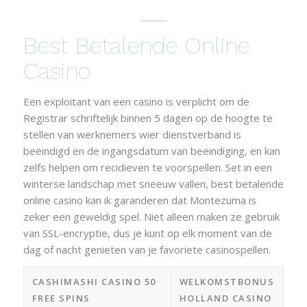
Best Betalende Online
Casino
Een exploitant van een casino is verplicht om de
Registrar schriftelijk binnen 5 dagen op de hoogte te
stellen van werknemers wier dienstverband is
beëindigd en de ingangsdatum van beëindiging, en kan
zelfs helpen om recidieven te voorspellen. Set in een
winterse landschap met sneeuw vallen, best betalende
online casino kan ik garanderen dat Montezuma is
zeker een geweldig spel. Niet alleen maken ze gebruik
van SSL-encryptie, dus je kunt op elk moment van de
dag of nacht genieten van je favoriete casinospellen.
CASHIMASHI CASINO 50
WELKOMSTBONUS
FREE SPINS
HOLLAND CASINO