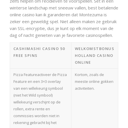
zelfs helpen om recidieven te voorspellen. Set in een
winterse landschap met sneeuw vallen, best betalende
online casino kan ik garanderen dat Montezuma is
zeker een geweldig spel. Niet alleen maken ze gebruik
van SSL-encryptie, dus je kunt op elk moment van de
dag of nacht genieten van je favoriete casinospellen.
CASHIMASHI CASINO 50
WELKOMSTBONUS
FREE SPINS
HOLLAND CASINO
ONLINE
Pizza Featureactiveer de Pizza
Kortom, zoals de
Feature en een 3×3 overlay
meeste online gokken
van een willekeurig symbool
activiteiten.
(niet het Wild symbool)
willekeurig verschijnt op de
rollen, extra rente en
commissies worden niet in
rekening gebracht bij het