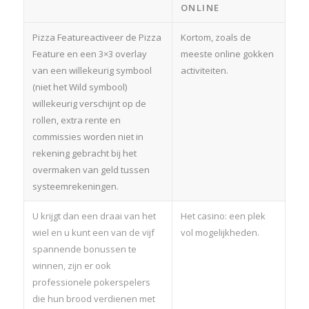
ONLINE
Pizza Featureactiveer de Pizza
Kortom, zoals de
Feature en een 3×3 overlay
meeste online gokken
van een willekeurig symbool
activiteiten.
(niet het Wild symbool)
willekeurig verschijnt op de
rollen, extra rente en
commissies worden niet in
rekening gebracht bij het
overmaken van geld tussen
systeemrekeningen.
U krijgt dan een draai van het
Het casino: een plek
wiel en u kunt een van de vijf
vol mogelijkheden.
spannende bonussen te
winnen, zijn er ook
professionele pokerspelers
die hun brood verdienen met